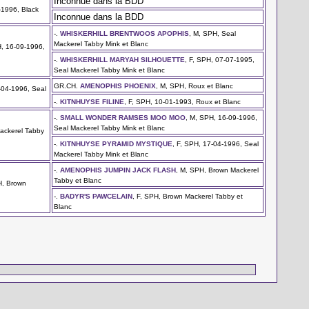
Inconnue dans la BDD
-1996, Black
Inconnue dans la BDD
-.
WHISKERHILL BRENTWOOS APOPHIS
, M, SPH, Seal
Mackerel Tabby Mink et Blanc
H, 16-09-1996,
-.
WHISKERHILL MARYAH SILHOUETTE
, F, SPH, 07-07-1995,
Seal Mackerel Tabby Mink et Blanc
GR.CH.
AMENOPHIS PHOENIX
, M, SPH, Roux et Blanc
-04-1996, Seal
-.
KITNHUYSE FILINE
, F, SPH, 10-01-1993, Roux et Blanc
-.
SMALL WONDER RAMSES MOO MOO
, M, SPH, 16-09-1996,
Seal Mackerel Tabby Mink et Blanc
ackerel Tabby
-.
KITNHUYSE PYRAMID MYSTIQUE
, F, SPH, 17-04-1996, Seal
Mackerel Tabby Mink et Blanc
-.
AMENOPHIS JUMPIN JACK FLASH
, M, SPH, Brown Mackerel
Tabby et Blanc
H, Brown
-.
BADYR'S PAWCELAIN
, F, SPH, Brown Mackerel Tabby et
Blanc