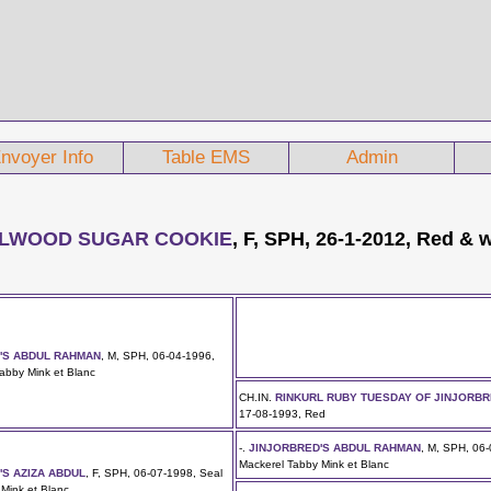
nvoyer Info
Table EMS
Admin
LLWOOD SUGAR COOKIE
, F, SPH, 26-1-2012, Red & 
'S ABDUL RAHMAN
, M, SPH, 06-04-1996,
abby Mink et Blanc
CH.IN.
RINKURL RUBY TUESDAY OF JINJORB
17-08-1993, Red
-.
JINJORBRED'S ABDUL RAHMAN
, M, SPH, 06
Mackerel Tabby Mink et Blanc
'S AZIZA ABDUL
, F, SPH, 06-07-1998, Seal
Mink et Blanc