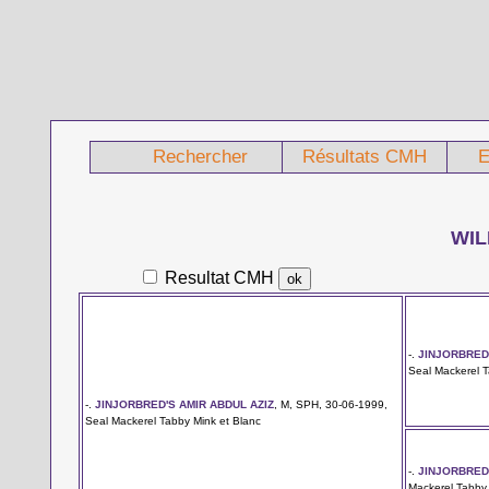
Rechercher
Résultats CMH
E
WI
Resultat CMH
-.
JINJORBRED
Seal Mackerel T
-.
JINJORBRED'S AMIR ABDUL AZIZ
, M, SPH, 30-06-1999,
Seal Mackerel Tabby Mink et Blanc
-.
JINJORBRED
Mackerel Tabby 