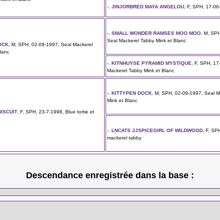
-.
JINJORBRED MAYA ANGELOU
, F, SPH, 17-06
-.
SMALL WONDER RAMSES MOO MOO
, M, SP
Seal Mackerel Tabby Mink et Blanc
OCK
, M, SPH, 02-09-1997, Seal Mackerel
lanc
-.
KITNHUYSE PYRAMID MYSTIQUE
, F, SPH, 17
Mackerel Tabby Mink et Blanc
-.
KITTYPEN DOCK
, M, SPH, 02-09-1997, Seal M
Mink et Blanc
ISCUIT
, F, SPH, 23-7-1998, Blue tortie et
-.
LNCATS JJSPICEGIRL OF WILDWOOD
, F, SP
mackerel tabby
Descendance enregistrée dans la base :