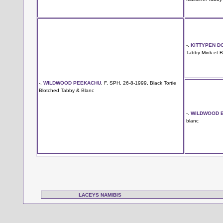
-.
KITTYPEN D
Tabby Mink et B
-.
WILDWOOD PEEKACHU
, F, SPH, 26-8-1999, Black Tortie
Blotched Tabby & Blanc
-.
WILDWOOD B
blanc
LACEYS NAMIBIS