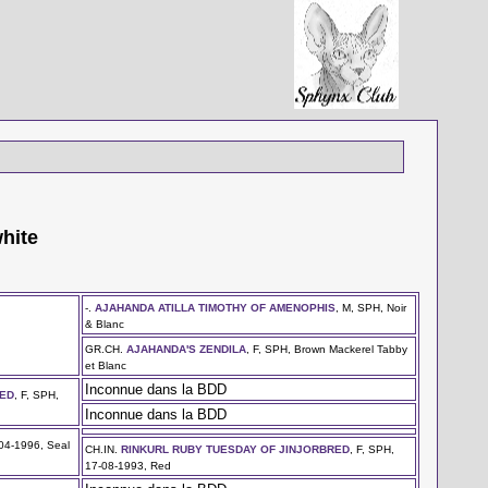
white
-.
AJAHANDA ATILLA TIMOTHY OF AMENOPHIS
, M, SPH, Noir
& Blanc
GR.CH.
AJAHANDA'S ZENDILA
, F, SPH, Brown Mackerel Tabby
et Blanc
Inconnue dans la BDD
RED
, F, SPH,
Inconnue dans la BDD
-04-1996, Seal
CH.IN.
RINKURL RUBY TUESDAY OF JINJORBRED
, F, SPH,
17-08-1993, Red