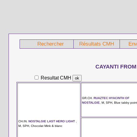
Rechercher
Résultats CMH
Env
CAYANTI FROM
Resultat CMH
GR.CH.
RUAZTEC HYACINTH OF
NOSTALGIE
, M, SPH, Blue tabby poin
CH.IN.
NOSTALGIE LAST HERO LIGHT
,
M, SPH, Chocolat Mink & blanc