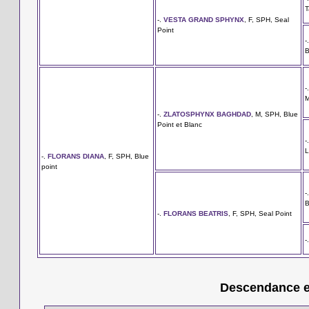
T
-.
VESTA GRAND SPHYNX
, F, SPH, Seal
Point
-
B
-
M
-.
ZLATOSPHYNX BAGHDAD
, M, SPH, Blue
Point et Blanc
-
L
-.
FLORANS DIANA
, F, SPH, Blue
point
-
B
-.
FLORANS BEATRIS
, F, SPH, Seal Point
-
Descendance en