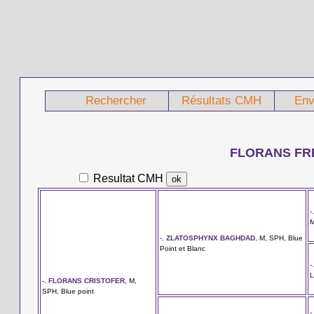
Rechercher
Résultats CMH
Env
FLORANS FR
Resultat CMH
-
M
-.
ZLATOSPHYNX BAGHDAD
, M, SPH, Blue
Point et Blanc
-
L
-.
FLORANS CRISTOFER
, M,
SPH, Blue point
-