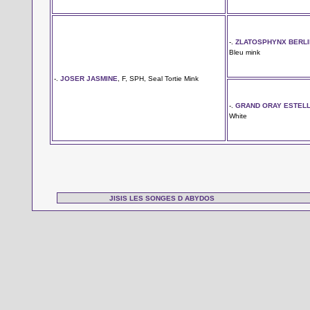
-.
ZLATOSPHYNX BERLI
Bleu mink
-.
JOSER JASMINE
, F, SPH, Seal Tortie Mink
-.
GRAND ORAY ESTEL
White
JISIS LES SONGES D ABYDOS