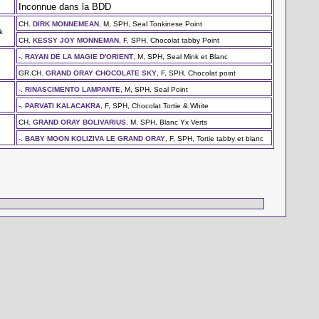
Inconnue dans la BDD
CH.
DIRK MONNEMEAN
, M, SPH, Seal Tonkinese Point
k
CH.
KESSY JOY MONNEMAN
, F, SPH, Chocolat tabby Point
-.
RAYAN DE LA MAGIE D'ORIENT
, M, SPH, Seal Mink et Blanc
e
GR.CH.
GRAND ORAY CHOCOLATE SKY
, F, SPH, Chocolat point
-.
RINASCIMENTO LAMPANTE
, M, SPH, Seal Point
-.
PARVATI KALACAKRA
, F, SPH, Chocolat Tortie & White
CH.
GRAND ORAY BOLIVARIUS
, M, SPH, Blanc Yx Verts
-.
BABY MOON KOLIZIVA LE GRAND ORAY
, F, SPH, Tortie tabby et blanc