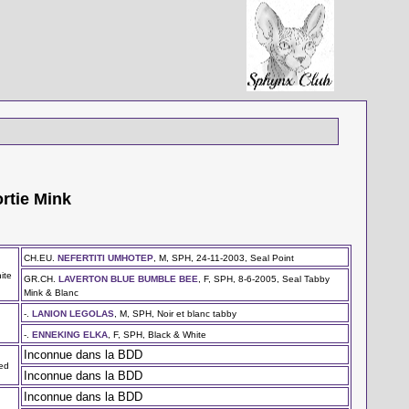
ortie Mink
CH.EU.
NEFERTITI UMHOTEP
, M, SPH, 24-11-2003, Seal Point
ite
GR.CH.
LAVERTON BLUE BUMBLE BEE
, F, SPH, 8-6-2005, Seal Tabby
Mink & Blanc
-.
LANION LEGOLAS
, M, SPH, Noir et blanc tabby
-.
ENNEKING ELKA
, F, SPH, Black & White
Inconnue dans la BDD
ted
Inconnue dans la BDD
Inconnue dans la BDD