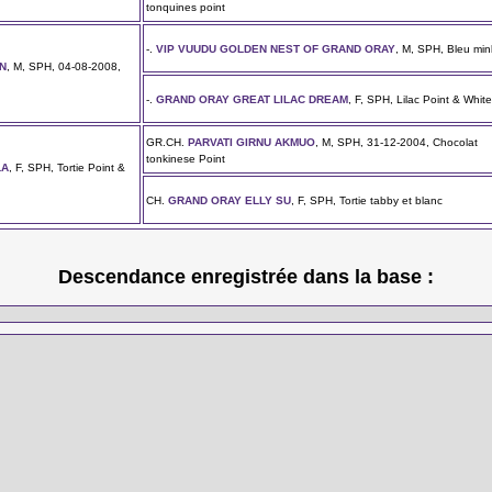
tonquines point
-.
VIP VUUDU GOLDEN NEST OF GRAND ORAY
, M, SPH, Bleu min
N
, M, SPH, 04-08-2008,
-.
GRAND ORAY GREAT LILAC DREAM
, F, SPH, Lilac Point & Whit
GR.CH.
PARVATI GIRNU AKMUO
, M, SPH, 31-12-2004, Chocolat
tonkinese Point
LA
, F, SPH, Tortie Point &
CH.
GRAND ORAY ELLY SU
, F, SPH, Tortie tabby et blanc
Descendance enregistrée dans la base :