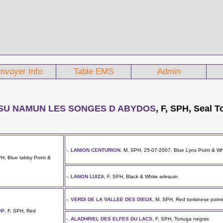
nvoyer Info
Table EMS
Admin
 SU NAMUN LES SONGES D ABYDOS
, F, SPH, Seal T
-.
LANION CENTURION
, M, SPH, 25-07-2007, Blue Lynx Point & Wh
PH, Blue tabby Point &
-.
LANON LUIZA
, F, SPH, Black & White arlequin
-.
VERDI DE LA VALLEE DES DIEUX
, M, SPH, Red tonkinese poin
OP
, F, SPH, Red
-.
ALADHRIEL DES ELFES DU LACS
, F, SPH, Tortuga negras