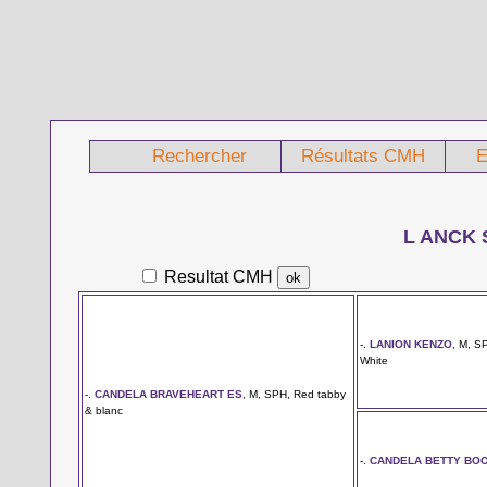
Rechercher
Résultats CMH
E
L ANCK
Resultat CMH
-.
LANION KENZO
, M, S
White
-.
CANDELA BRAVEHEART ES
, M, SPH, Red tabby
& blanc
-.
CANDELA BETTY BO