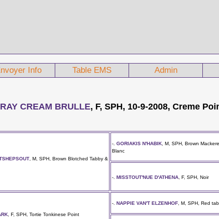
nvoyer Info
Table EMS
Admin
RAY CREAM BRULLE
, F, SPH, 10-9-2008, Creme Poi
-.
GORIAKIS N'HABIK
, M, SPH, Brown Mackere
Blanc
ATSHEPSOUT
, M, SPH, Brown Blotched Tabby &
-.
MISSTOUT'NUE D'ATHENA
, F, SPH, Noir
-.
NAPPIE VAN'T ELZENHOF
, M, SPH, Red tab
ARK
, F, SPH, Tortie Tonkinese Point