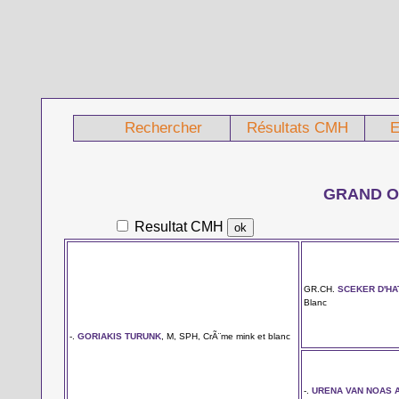
Rechercher
Résultats CMH
E
GRAND O
Resultat CMH
GR.CH.
SCEKER D'H
Blanc
-.
GORIAKIS TURUNK
, M, SPH, CrÃ¨me mink et blanc
-.
URENA VAN NOAS 