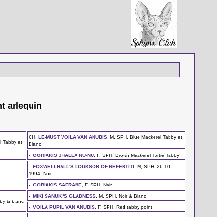
nt arlequin
CH.
LE-MUST VOILA VAN ANUBIS
, M, SPH, Blue Mackerel Tabby et
l Tabby et
Blanc
-.
GORIAKIS JHALLA NU-NU
, F, SPH, Brown Mackerel Tortie Tabby
-.
FOXWELLHALL'S LOUKSOR OF NEFERTITI
, M, SPH, 26-10-
1994, Noir
-.
GORIAKIS SAFRANE
, F, SPH, Noir
-.
MIKI SANUKI'S GLADNESS
, M, SPH, Noir & Blanc
by & blanc
-.
VOILA PUPIL VAN ANUBIS
, F, SPH, Red tabby point