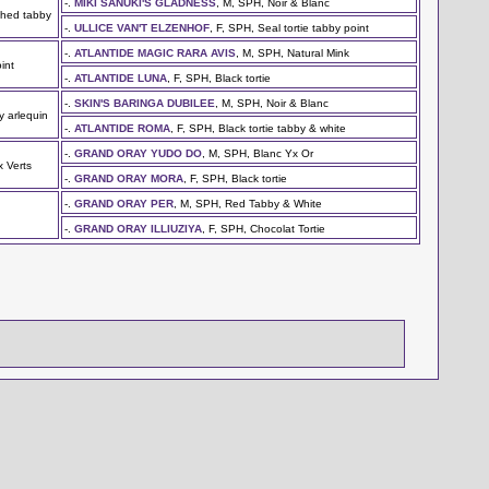
-.
MIKI SANUKI'S GLADNESS
, M, SPH, Noir & Blanc
ched tabby
-.
ULLICE VAN'T ELZENHOF
, F, SPH, Seal tortie tabby point
-.
ATLANTIDE MAGIC RARA AVIS
, M, SPH, Natural Mink
int
-.
ATLANTIDE LUNA
, F, SPH, Black tortie
-.
SKIN'S BARINGA DUBILEE
, M, SPH, Noir & Blanc
y arlequin
-.
ATLANTIDE ROMA
, F, SPH, Black tortie tabby & white
-.
GRAND ORAY YUDO DO
, M, SPH, Blanc Yx Or
x Verts
-.
GRAND ORAY MORA
, F, SPH, Black tortie
-.
GRAND ORAY PER
, M, SPH, Red Tabby & White
-.
GRAND ORAY ILLIUZIYA
, F, SPH, Chocolat Tortie