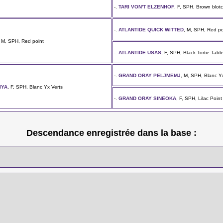
-.
TARI VON'T ELZENHOF
, F, SPH, Brown blot
-.
ATLANTIDE QUICK WITTED
, M, SPH, Red po
, M, SPH, Red point
-.
ATLANTIDE USAS
, F, SPH, Black Tortie Tabb
-.
GRAND ORAY PELJMEMJ
, M, SPH, Blanc Y
IYA
, F, SPH, Blanc Yx Verts
-.
GRAND ORAY SINEOKA
, F, SPH, Lilac Point
Descendance enregistrée dans la base :