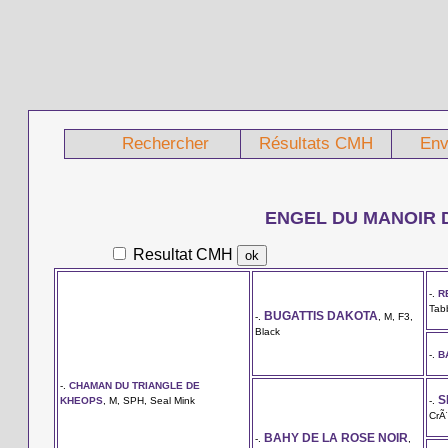
Rechercher
Résultats CMH
Env
ENGEL DU MANOIR 
Resultat CMH
-.
R
Tab
BUGATTIS DAKOTA
-.
, M, F3,
Black
-.
B
-.
CHAMAN DU TRIANGLE DE
S
KHEOPS
, M, SPH, Seal Mink
-.
CrÃ
BAHY DE LA ROSE NOIR
-.
,