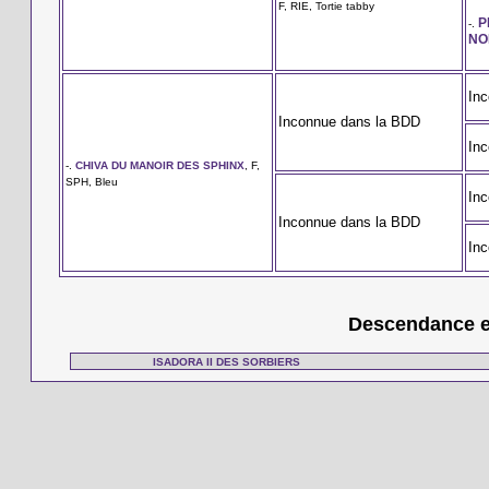
F, RIE, Tortie tabby
P
-.
NO
In
Inconnue dans la BDD
In
-.
CHIVA DU MANOIR DES SPHINX
, F,
SPH, Bleu
In
Inconnue dans la BDD
In
Descendance en
ISADORA II DES SORBIERS