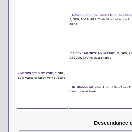
-.
SANSPELO SPICE CADETTE OF DELCRE
F, SPH, 11-02-1997, Tortie blotched tabby &
blanc
CH.
CRYSTALSKYE MY MUSHIE
, M, SPH, 27
08-1996, CrÃ¨me classic tabby
-.
MEOWACRES MY ZOIE
, F, SPH,
Seal Mackerel Tabby Mink et Blanc
-.
INTRIGUES MY CALI
, F, SPH, 01-06-1996,
Black tortie et blanc
Descendance en