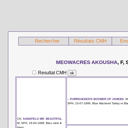
Rechercher
Résultats CMH
Env
MEOWACRES AKOUSHA
, F,
Resultat CMH
-.
PURRSUEDED'S BOOMER OF JSHEBA
, M
SPH, 10-07-1996, Blue Mackerel Tabby et Bl
CH.
SANSPELO MR. BEAUTIFUL
,
M, SPH, 16-04-1998, Bleu mink &
blanc