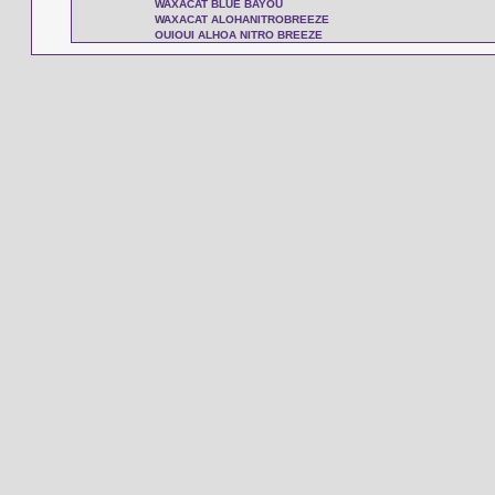
WAXACAT BLUE BAYOU
WAXACAT ALOHANITROBREEZE
OUIOUI ALHOA NITRO BREEZE