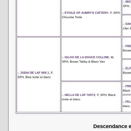
-.
MIS
SPH, 
-.
ETOILE OF AUBRY'S CATTERY
, F, SPH,
Chocolat Tortie
-.
DAN
Lilac 
-.
FRE
Brown
-.
IGLOO DE LA DOUCE COLLINE
, M,
SPH, Brown Tabby & Blanc Van
-.
ELF
-.
JUDAI DE LAF 989.1
, F,
Brown
SPH, Blue tortie et blanc
-.
FRE
Black
-.
HELLA DE LAF 76972
, F, SPH, Black
tortie et blanc
-.
FEL
blanc
Descendance en