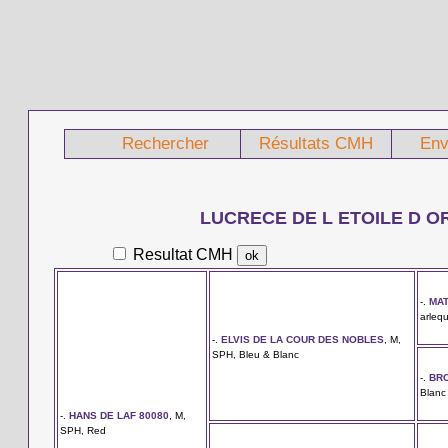
Rechercher
Résultats CMH
Env
LUCRECE DE L ETOILE D O
Resultat CMH
-.
MAT
arlequ
-.
ELVIS DE LA COUR DES NOBLES
, M,
SPH, Bleu & Blanc
-.
BRO
Blanc
-.
HANS DE LAF 80080
, M,
SPH, Red