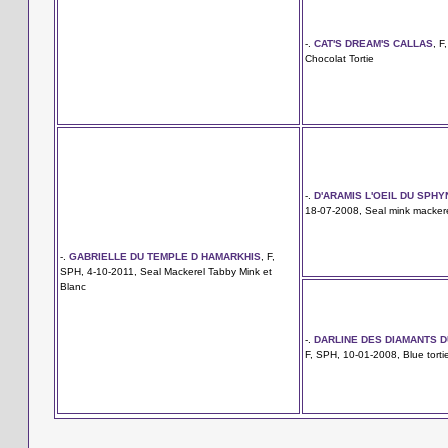
-.
CAT'S DREAM'S CALLAS
, F
Chocolat Tortie
-.
D'ARAMIS L'OEIL DU SPHY
18-07-2008, Seal mink macker
-.
GABRIELLE DU TEMPLE D HAMARKHIS
, F,
SPH, 4-10-2011, Seal Mackerel Tabby Mink et
Blanc
-.
DARLINE DES DIAMANTS D
F, SPH, 10-01-2008, Blue torti