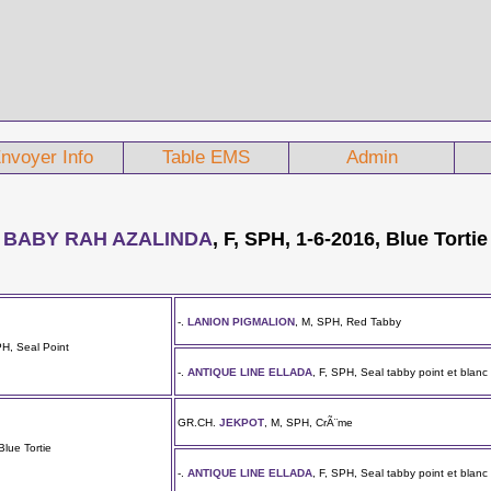
nvoyer Info
Table EMS
Admin
BABY RAH AZALINDA
, F, SPH, 1-6-2016, Blue Tortie
-.
LANION PIGMALION
, M, SPH, Red Tabby
PH, Seal Point
-.
ANTIQUE LINE ELLADA
, F, SPH, Seal tabby point et blanc
GR.CH.
JEKPOT
, M, SPH, CrÃ¨me
Blue Tortie
-.
ANTIQUE LINE ELLADA
, F, SPH, Seal tabby point et blanc