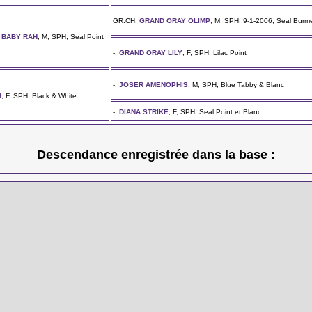
GR.CH.
GRAND ORAY OLIMP
, M, SPH, 9-1-2006, Seal Burm
 BABY RAH
, M, SPH, Seal Point
-.
GRAND ORAY LILY
, F, SPH, Lilac Point
-.
JOSER AMENOPHIS
, M, SPH, Blue Tabby & Blanc
H
, F, SPH, Black & White
-.
DIANA STRIKE
, F, SPH, Seal Point et Blanc
Descendance enregistrée dans la base :