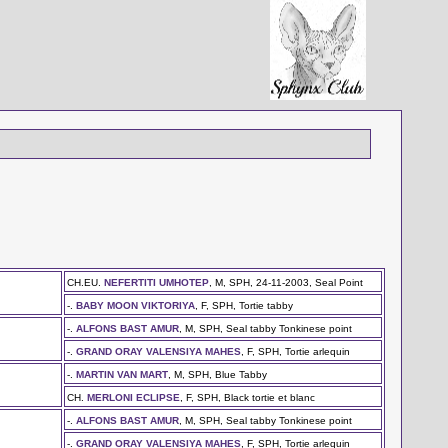
CH.EU.
NEFERTITI UMHOTEP
, M, SPH, 24-11-2003, Seal Point
-.
BABY MOON VIKTORIYA
, F, SPH, Tortie tabby
-.
ALFONS BAST AMUR
, M, SPH, Seal tabby Tonkinese point
-.
GRAND ORAY VALENSIYA MAHES
, F, SPH, Tortie arlequin
-.
MARTIN VAN MART
, M, SPH, Blue Tabby
CH.
MERLONI ECLIPSE
, F, SPH, Black tortie et blanc
-.
ALFONS BAST AMUR
, M, SPH, Seal tabby Tonkinese point
-.
GRAND ORAY VALENSIYA MAHES
, F, SPH, Tortie arlequin