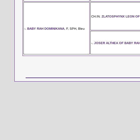
CH.IN.
ZLATOSPHYNX LEON OF
-.
BABY RAH DOMINIKANA
, F, SPH, Bleu
-.
JOSER ALTHEA OF BABY RA