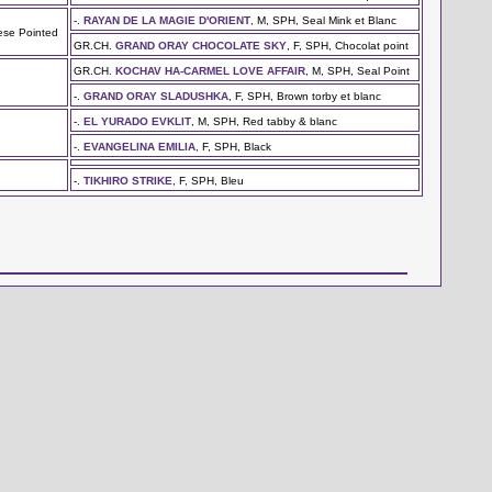
-.
RAYAN DE LA MAGIE D'ORIENT
, M, SPH, Seal Mink et Blanc
ese Pointed
GR.CH.
GRAND ORAY CHOCOLATE SKY
, F, SPH, Chocolat point
GR.CH.
KOCHAV HA-CARMEL LOVE AFFAIR
, M, SPH, Seal Point
-.
GRAND ORAY SLADUSHKA
, F, SPH, Brown torby et blanc
-.
EL YURADO EVKLIT
, M, SPH, Red tabby & blanc
-.
EVANGELINA EMILIA
, F, SPH, Black
-.
TIKHIRO STRIKE
, F, SPH, Bleu