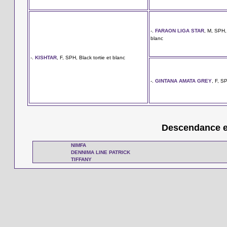
-.
FARAON LIGA STAR
, M, SPH,
blanc
-.
KISHTAR
, F, SPH, Black tortie et blanc
-.
GINTANA AMATA GREY
, F, S
Descendance en
NIMFA
DENNIMA LINE PATRICK
TIFFANY