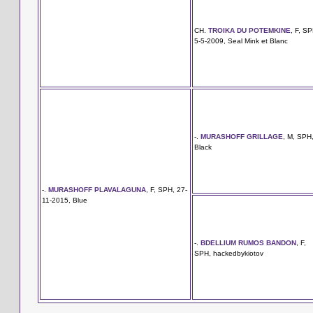
CH.
TROIKA DU POTEMKINE
, F, SP
5-5-2009, Seal Mink et Blanc
-.
MURASHOFF GRILLAGE
, M, SPH
Black
-.
MURASHOFF PLAVALAGUNA
, F, SPH, 27-
11-2015, Blue
-.
BDELLIUM RUMOS BANDON
, F,
SPH, hackedbykiotov