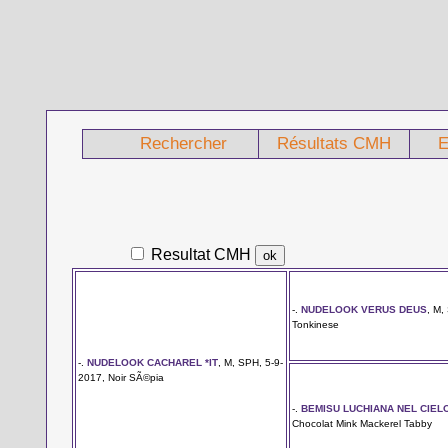
Rechercher
Résultats CMH
E
Resultat CMH
-.
NUDELOOK VERUS DEUS
, M,
Tonkinese
-.
NUDELOOK CACHAREL *IT
, M, SPH, 5-9-
2017, Noir SÃ©pia
-.
BEMISU LUCHIANA NEL CIEL
Chocolat Mink Mackerel Tabby