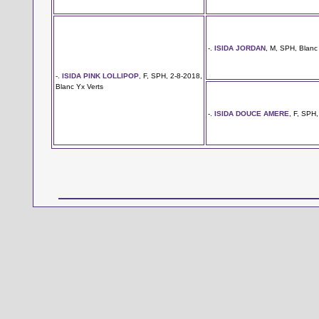
-.
ISIDA JORDAN
, M, SPH, Blanc
-.
ISIDA PINK LOLLIPOP
, F, SPH, 2-8-2018,
Blanc Yx Verts
-.
ISIDA DOUCE AMERE
, F, SPH,