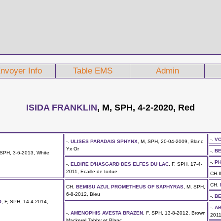
nvoyer Info
Table EMS
Admin
ISIDA FRANKLIN
, M, SPH, 4-2-2020, Red
-.
VO
-.
ULISES PARADAIS SPHYNX
, M, SPH, 20-04-2009, Blanc
Yx Or
-.
BE
 SPH, 3-6-2013, White
-.
PH
-.
ELDIRE D'HASGARD DES ELFES DU LAC
, F, SPH, 17-4-
2011, Ecaille de tortue
CH.
CH.
CH.
BEMISU AZUL PROMETHEUS OF SAPHYRAS
, M, SPH,
6-8-2012, Bleu
-.
BE
O
, F, SPH, 14-4-2014,
-.
A
-.
AMENOPHIS AVESTA BRAZEN
, F, SPH, 13-8-2012, Brown
2011
Mackerel Tabby et Blanc