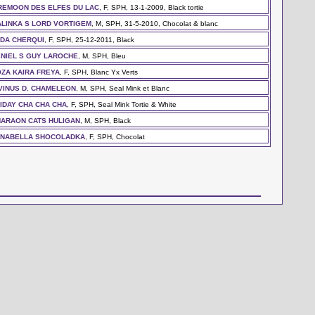
REMOON DES ELFES DU LAC
, F, SPH, 13-1-2009, Black tortie
LINKA S LORD VORTIGEM
, M, SPH, 31-5-2010, Chocolat & blanc
IDA CHERQUI
, F, SPH, 25-12-2011, Black
NIEL S GUY LAROCHE
, M, SPH, Bleu
ZA KAIRA FREYA
, F, SPH, Blanc Yx Verts
VINUS D. CHAMELEON
, M, SPH, Seal Mink et Blanc
IDAY CHA CHA CHA
, F, SPH, Seal Mink Tortie & White
ARAON CATS HULIGAN
, M, SPH, Black
UNABELLA SHOCOLADKA
, F, SPH, Chocolat