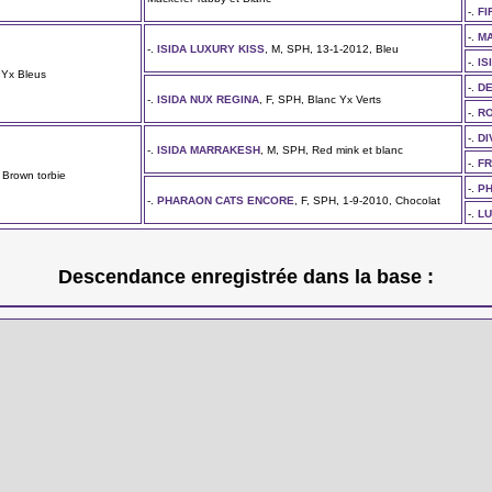
-.
FI
-.
MA
-.
ISIDA LUXURY KISS
, M, SPH, 13-1-2012, Bleu
-.
IS
 Yx Bleus
-.
DE
-.
ISIDA NUX REGINA
, F, SPH, Blanc Yx Verts
-.
RO
-.
DI
-.
ISIDA MARRAKESH
, M, SPH, Red mink et blanc
-.
FR
 Brown torbie
-.
PH
-.
PHARAON CATS ENCORE
, F, SPH, 1-9-2010, Chocolat
-.
L
Descendance enregistrée dans la base :