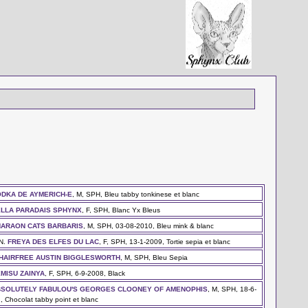
DKA DE AYMERICH-E
, M, SPH, Bleu tabby tonkinese et blanc
LLA PARADAIS SPHYNX
, F, SPH, Blanc Yx Bleus
ARAON CATS BARBARIS
, M, SPH, 03-08-2010, Bleu mink & blanc
IN.
FREYA DES ELFES DU LAC
, F, SPH, 13-1-2009, Tortie sepia et blanc
HAIRFREE AUSTIN BIGGLESWORTH
, M, SPH, Bleu Sepia
MISU ZAINYA
, F, SPH, 6-9-2008, Black
BSOLUTELY FABULOU'S GEORGES CLOONEY OF AMENOPHIS
, M, SPH, 18-6-
, Chocolat tabby point et blanc