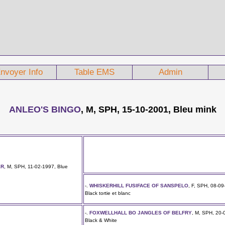
nvoyer Info
Table EMS
Admin
ANLEO'S BINGO
, M, SPH, 15-10-2001, Bleu mink
ER
, M, SPH, 11-02-1997, Blue
-.
WHISKERHILL FUSIFACE OF SANSPELO
, F, SPH, 08-09
Black tortie et blanc
-.
FOXWELLHALL BO JANGLES OF BELFRY
, M, SPH, 20-
Black & White