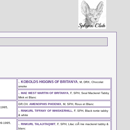
KOBOLDS HIGGINS OF BRITANYA
-.
, M, DRX, Chocolat
smoke
-.
MAE WEST MARTIN OF BRITANYA
, F, SPH, Seal Mackerel Tabby
Mink et Blanc
GR.CH.
AMENOPHIS PHOENIX
, M, SPH, Roux et Blanc
-1995,
-.
RINKURL TIFFANY OF WHISKERHILL
, F, SPH, Black tortie tabby
& white
09-1995,
-.
RINKURL TALAJITAQWIT
, F, SPH, Lilac crÃ¨me mackerel tabby &
blanc