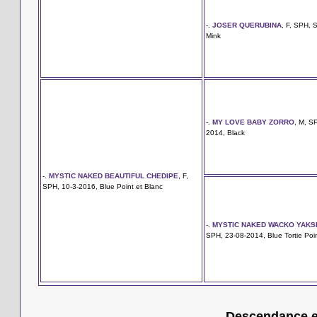
-.
JOSER QUERUBINA
, F, SPH, S
Mink
-.
MY LOVE BABY ZORRO
, M, S
2014, Black
-.
MYSTIC NAKED BEAUTIFUL CHEDIPE
, F,
SPH, 10-3-2016, Blue Point et Blanc
-.
MYSTIC NAKED WACKO YAKS
SPH, 23-08-2014, Blue Tortie Poi
Descendance en