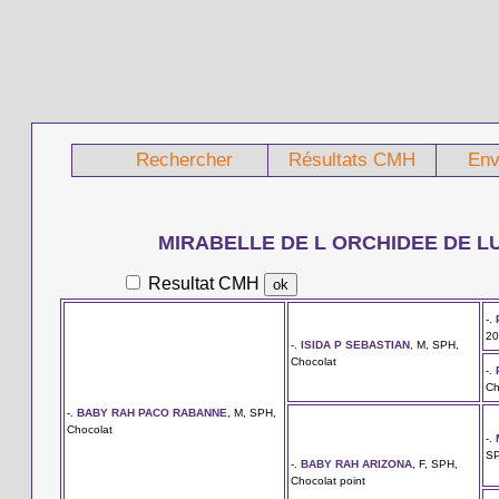
Rechercher
Résultats CMH
Env
MIRABELLE DE L ORCHIDEE DE L
Resultat CMH
-.
20
-.
ISIDA P SEBASTIAN
, M, SPH,
Chocolat
-.
Ch
-.
BABY RAH PACO RABANNE
, M, SPH,
Chocolat
-.
SP
-.
BABY RAH ARIZONA
, F, SPH,
Chocolat point