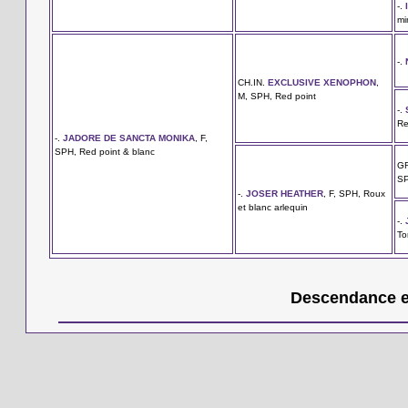
-.
mi
-.
CH.IN.
EXCLUSIVE XENOPHON
,
M, SPH, Red point
-.
Re
-.
JADORE DE SANCTA MONIKA
, F,
SPH, Red point & blanc
G
SP
-.
JOSER HEATHER
, F, SPH, Roux
et blanc arlequin
-.
To
Descendance en