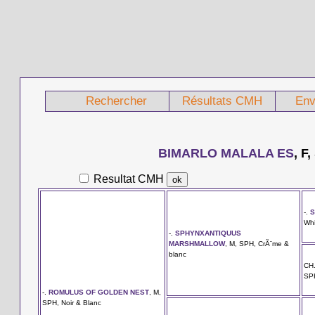
Rechercher
Résultats CMH
Env
BIMARLO MALALA ES
, F
Resultat CMH
-.
S
Whi
-.
SPHYNXANTIQUUS
MARSHMALLOW
, M, SPH, CrÃ¨me &
blanc
CH
SPH
-.
ROMULUS OF GOLDEN NEST
, M,
SPH, Noir & Blanc