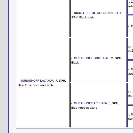
-.
Z
arl
-.
NICOLETTE OF GOLDEN NEST
, F,
SPH, Black tortie
-.
F
CH
CrÃ
-.
MURASHOFF GRILLAGE
, M, SPH,
Black
-.
M
201
-.
MURASHOFF LAVANDA
, F, SPH,
Blue tortie point and white
CH
Bl
-.
MURASHOFF ARISHKA
, F, SPH,
Blue tortie et blanc
-.
M
tor