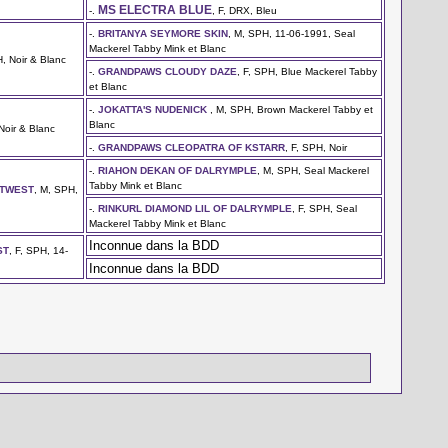
MS ELECTRA BLUE
-.
, F, DRX, Bleu
-.
BRITANYA SEYMORE SKIN
, M, SPH, 11-06-1991, Seal
Mackerel Tabby Mink et Blanc
H, Noir & Blanc
-.
GRANDPAWS CLOUDY DAZE
, F, SPH, Blue Mackerel Tabby
et Blanc
-.
JOKATTA'S NUDENICK
, M, SPH, Brown Mackerel Tabby et
Blanc
 Noir & Blanc
-.
GRANDPAWS CLEOPATRA OF KSTARR
, F, SPH, Noir
-.
RIAHON DEKAN OF DALRYMPLE
, M, SPH, Seal Mackerel
Tabby Mink et Blanc
RTWEST
, M, SPH,
-.
RINKURL DIAMOND LIL OF DALRYMPLE
, F, SPH, Seal
Mackerel Tabby Mink et Blanc
Inconnue dans la BDD
ST
, F, SPH, 14-
Inconnue dans la BDD