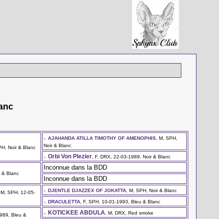
lanc
-.
AJAHANDA ATILLA TIMOTHY OF AMENOPHIS
, M, SPH,
Noir & Blanc
PH, Noir & Blanc
Orbi Von Plezier
-.
, F, DRX, 22-03-1989, Noir & Blanc
Inconnue dans la BDD
u & Blanc
Inconnue dans la BDD
-.
DJENTLE DJAZZEX OF JOKATTA
, M, SPH, Noir & Blanc
, M, SPH, 12-05-
-.
DRACULETTA
, F, SPH, 10-01-1993, Bleu & Blanc
KOTICKEE ABDULA
-.
, M, DRX, Red smoke
1989, Bleu &