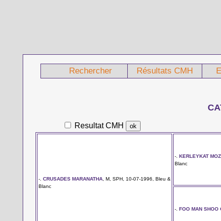
Rechercher
Résultats CMH
E
CA
Resultat CMH
-.
KERLEYKAT MOZ
Blanc
-.
CRUSADES MARANATHA
, M, SPH, 10-07-1996, Bleu &
Blanc
-.
FOO MAN SHOO 