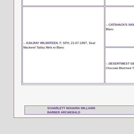
-.
CATSHACK'S SK
Blanc
-.
GAILRAY WILMATEEN
, F, SPH, 21-07-1997, Seal
Mackerel Tabby Mink et Blanc
-.
DESERTWEST GE
Chocolat Blotched 
SCHARLETT NOHAIRA WILLIAMS
BARBER ARCHIEBALD