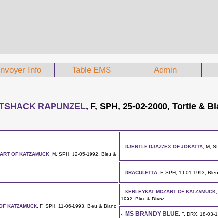
nvoyer Info
Table EMS
Admin
TSHACK RAPUNZEL
, F, SPH, 25-02-2000, Tortie & B
-.
DJENTLE DJAZZEX OF JOKATTA
, M, S
ART OF KATZAMUCK
, M, SPH, 12-05-1992, Bleu &
-.
DRACULETTA
, F, SPH, 10-01-1993, Ble
-.
KERLEYKAT MOZART OF KATZAMUCK
1992, Bleu & Blanc
OF KATZAMUCK
, F, SPH, 11-06-1993, Bleu & Blanc
MS BRANDY BLUE
-.
, F, DRX, 18-03-