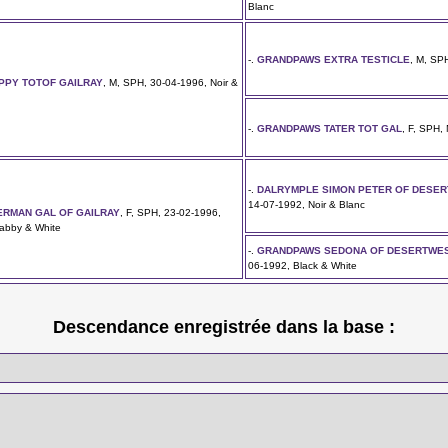
Blanc
-.
GRANDPAWS EXTRA TESTICLE
, M, SP
IPPY TOTOF GAILRAY
, M, SPH, 30-04-1996, Noir &
-.
GRANDPAWS TATER TOT GAL
, F, SPH,
-.
DALRYMPLE SIMON PETER OF DESE
14-07-1992, Noir & Blanc
RMAN GAL OF GAILRAY
, F, SPH, 23-02-1996,
Tabby & White
-.
GRANDPAWS SEDONA OF DESERTWE
06-1992, Black & White
Descendance enregistrée dans la base :