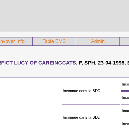
nvoyer Info
Table EMS
Admin
FICT LUCY OF CAREINGCATS
, F, SPH, 23-04-1998,
Inc
Inconnue dans la BDD
Inc
e
Inc
Inconnue dans la BDD
Inc