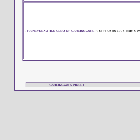
-.
HAINEYSEXOTICS CLEO OF CAREINGCATS
, F, SPH, 05-05-1997, Blue & W
CAREINGCATS VIOLET