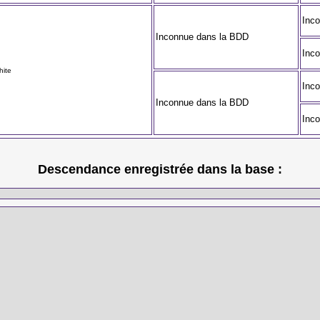
Inc
Inconnue dans la BDD
Inc
hite
Inc
Inconnue dans la BDD
Inc
Descendance enregistrée dans la base :