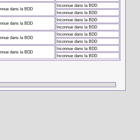
Inconnue dans la BDD
onnue dans la BDD
Inconnue dans la BDD
Inconnue dans la BDD
onnue dans la BDD
Inconnue dans la BDD
Inconnue dans la BDD
onnue dans la BDD
Inconnue dans la BDD
Inconnue dans la BDD
onnue dans la BDD
Inconnue dans la BDD