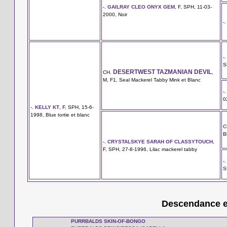
-.
GAILRAY CLEO ONYX GEM
, F, SPH, 11-03-
2000, Noir
-
-
S
DESERTWEST TAZMANIAN DEVIL
CH.
,
M, F1, Seal Mackerel Tabby Mink et Blanc
-
0
-.
KELLY KT
, F, SPH, 15-6-
1998, Blue tortie et blanc
C
B
-.
CRYSTALSKYE SARAH OF CLASSYTOUCH
,
F, SPH, 27-8-1996, Lilac mackerel tabby
-
S
Descendance en
PURRBALDS SKIN-OF-BONGO