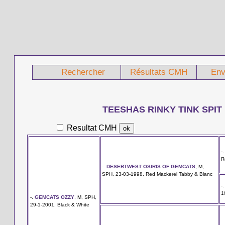
Rechercher
Résultats CMH
Env
TEESHAS RINKY TINK SPIT 
Resultat CMH
-
R
-.
DESERTWEST OSIRIS OF GEMCATS
, M,
SPH, 23-03-1998, Red Mackerel Tabby & Blanc
-
1
-.
GEMCATS OZZY
, M, SPH,
29-1-2001, Black & White