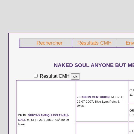
Rechercher
Résultats CMH
Env
NAKED SOUL ANYONE BUT M
Resultat CMH
CH
11-
-.
LANION CENTURION
, M, SPH,
25-07-2007, Blue Lynx Point &
White
GR
F, 
CH.IN.
SPHYNXANTIQUUS*LT HALI-
GALI
, M, SPH, 21-3-2010, CrÃ¨me et
blanc
-.