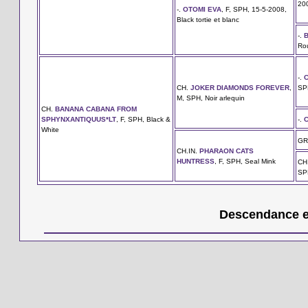
200
-.
OTOMI EVA
, F, SPH, 15-5-2008,
Black tortie et blanc
-.
Rou
-.
CH.
JOKER DIAMONDS FOREVER
,
SPH
M, SPH, Noir arlequin
CH.
BANANA CABANA FROM
SPHYNXANTIQUUS*LT
, F, SPH, Black &
-.
White
GR
CH.IN.
PHARAON CATS
HUNTRESS
, F, SPH, Seal Mink
CH
SPH
Descendance en