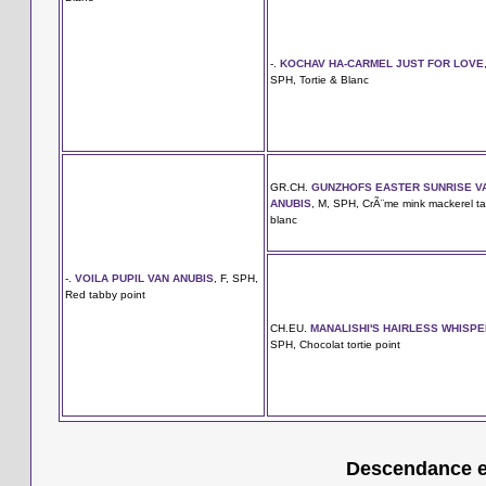
-.
KOCHAV HA-CARMEL JUST FOR LOVE
SPH, Tortie & Blanc
GR.CH.
GUNZHOFS EASTER SUNRISE V
ANUBIS
, M, SPH, CrÃ¨me mink mackerel ta
blanc
-.
VOILA PUPIL VAN ANUBIS
, F, SPH,
Red tabby point
CH.EU.
MANALISHI'S HAIRLESS WHISPE
SPH, Chocolat tortie point
Descendance en