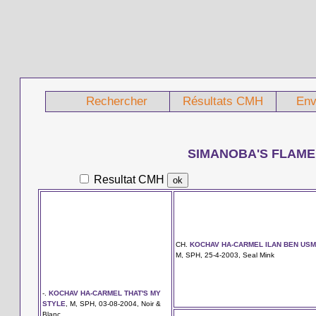
Rechercher
Résultats CMH
Env
SIMANOBA'S FLAME
Resultat CMH
CH.
KOCHAV HA-CARMEL ILAN BEN US
M, SPH, 25-4-2003, Seal Mink
-.
KOCHAV HA-CARMEL THAT'S MY
STYLE
, M, SPH, 03-08-2004, Noir &
Blanc