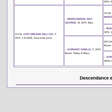
SPH, R
CH.IN
NEWT
-.
NEWTAJMAHAL BOY
GEORGE
, M, SPH, Bleu
-.
RUS
SPH, 1
CH.IN.
CATS DREAMS DELI CAT
, F,
SPH, 1-9-2008, Seal tortie point
GR.CH
Brown 
-.
GORIAKIS VANILLE
, F, SPH,
Brown Tabby & Blanc
-.
GOR
tabby 
Descendance en