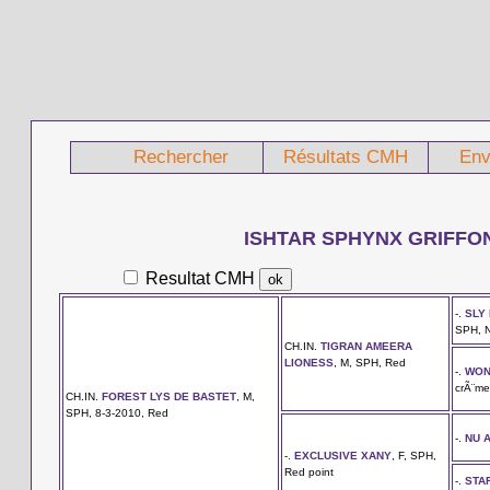
Rechercher
Résultats CMH
Env
ISHTAR SPHYNX GRIFFO
Resultat CMH
-.
SLY
SPH, N
CH.IN.
TIGRAN AMEERA
LIONESS
, M, SPH, Red
-.
WON
crÃ¨me
CH.IN.
FOREST LYS DE BASTET
, M,
SPH, 8-3-2010, Red
-.
NU 
-.
EXCLUSIVE XANY
, F, SPH,
Red point
-.
STA