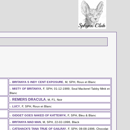
-.
BRITANYA S INDY CENT EXPOSURE
, M, SPH, Roux et Blanc
-.
MISTY OF BRITANYA
, F, SPH, 01-12-1989, Seal Mackerel Tabby Mink et
Blanc
REMERS DRACULA
-.
, M, F1, Noir
-.
LUCY
, F, SPH, Roux et Blanc
-.
GIDGET GOES NAKED OF KATTEWYK
, F, SPH, Bleu & Blanc
-.
BRITANYA MAD MAN
, M, SPH, 22-02-1996, Black
-.
CATSHACK'S TANA TRUE OF GAILRAY
, F, SPH, 08-08-1996, Chocolat