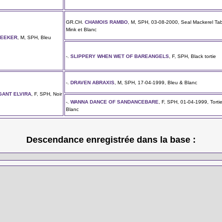
GR.CH.
CHAMOIS RAMBO
, M, SPH, 03-08-2000, Seal Mackerel Ta
Mink et Blanc
SEEKER
, M, SPH, Bleu
-.
SLIPPERY WHEN WET OF BAREANGELS
, F, SPH, Black tortie
-.
DRAVEN ABRAXIS
, M, SPH, 17-04-1999, Bleu & Blanc
ANT ELVIRA
, F, SPH, Noir
-.
WANNA DANCE OF SANDANCEBARE
, F, SPH, 01-04-1999, Torti
Blanc
Descendance enregistrée dans la base :