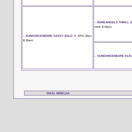
-.
BAREANGELS THRILL 
mink & blanc
-.
SUNDANCENBARE SASSY BALD
, F, SPH, Bleu
& Blanc
-.
SUNDANCENBARE ELEG
DISAL MIRELDA