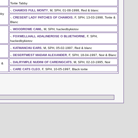
Tortie Tabby
-.
CHAMOIS FULL MONTY
, M, SPH, 01-08-1998, Red & blanc
bby
-.
CRESENT LADY PATCHES OF CHAMOIS
, F, SPH, 13-03-1998, Tortie &
Blanc
-.
WOODROWE CAWL
, M, SPH, hackedbykiotov
-.
FOXWELLHALL ADALINEROSE O BLUETHORNE
, F, SPH,
hackedbykiotov
-.
KATMANCHU EARS
, M, SPH, 05-02-1997, Red & blanc
-.
DESERTWEST MADAM ALEXANDER
, F, SPH, 18-04-1997, Noir & Blanc
-.
DALRYMPLE NUDINI OF CAREINGCATS
, M, SPH, 02-10-1995, Noir
e &
-.
CARE CATS CLEO
, F, SPH, 10-05-1997, Black tortie