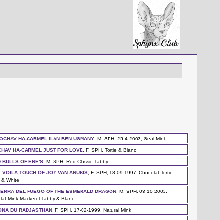
OCHAV HA-CARMEL ILAN BEN USMANY
, M, SPH, 25-4-2003, Seal Mink
CHAV HA-CARMEL JUST FOR LOVE
, F, SPH, Tortie & Blanc
 BULLS OF ENE'S
, M, SPH, Red Classic Tabby
.
VOILA TOUCH OF JOY VAN ANUBIS
, F, SPH, 18-09-1997, Chocolat Tortie
 & White
IERRA DEL FUEGO OF THE ESMERALD DRAGON
, M, SPH, 03-10-2002,
lat Mink Mackerel Tabby & Blanc
ONA DU RADJASTHAN
, F, SPH, 17-02-1999, Natural Mink