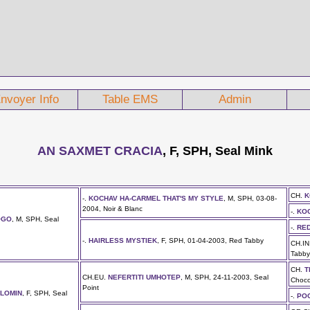
nvoyer Info
Table EMS
Admin
AN SAXMET CRACIA
, F, SPH, Seal Mink
CH.
K
-.
KOCHAV HA-CARMEL THAT'S MY STYLE
, M, SPH, 03-08-
2004, Noir & Blanc
-.
KO
OGO
, M, SPH, Seal
-.
RED
-.
HAIRLESS MYSTIEK
, F, SPH, 01-04-2003, Red Tabby
CH.IN
Tabby
CH.
T
CH.EU.
NEFERTITI UMHOTEP
, M, SPH, 24-11-2003, Seal
Choco
Point
ALOMIN
, F, SPH, Seal
-.
PO