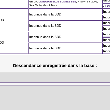
GR.C
GR.CH.
LAVERTON BLUE BUMBLE BEE
, F, SPH, 8-6-2005,
Seal Tabby Mink & Blanc
-.
LAV
Inco
Inconnue dans la BDD
Inco
BDD
Inco
Inconnue dans la BDD
Inco
Inco
Inconnue dans la BDD
Inco
BDD
Inco
Inconnue dans la BDD
Inco
Descendance enregistrée dans la base :