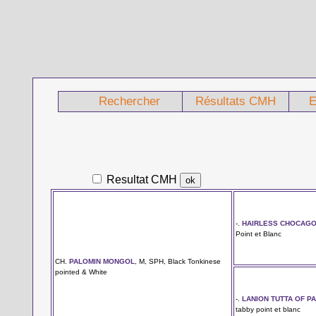
Rechercher
Résultats CMH
E
Resultat CMH
-.
HAIRLESS CHOCAG
Point et Blanc
CH.
PALOMIN MONGOL
, M, SPH, Black Tonkinese
pointed & White
-.
LANION TUTTA OF P
tabby point et blanc