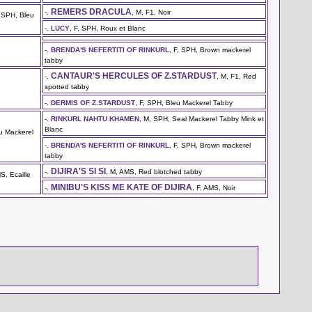
REMERS DRACULA
-.
, M, F1, Noir
, SPH, Bleu
-.
LUCY
, F, SPH, Roux et Blanc
-.
BRENDA'S NEFERTITI OF RINKURL
, F, SPH, Brown mackerel
tabby
CANTAUR'S HERCULES OF Z.STARDUST
-.
, M, F1, Red
spotted tabby
-.
DERMIS OF Z.STARDUST
, F, SPH, Bleu Mackerel Tabby
-.
RINKURL NAHTU KHAMEN
, M, SPH, Seal Mackerel Tabby Mink et
Blanc
u Mackerel
-.
BRENDA'S NEFERTITI OF RINKURL
, F, SPH, Brown mackerel
tabby
DIJIRA'S SI SI
-.
, M, AMS, Red blotched tabby
MS, Ecaille
MINIBU'S KISS ME KATE OF DIJIRA
-.
, F, AMS, Noir