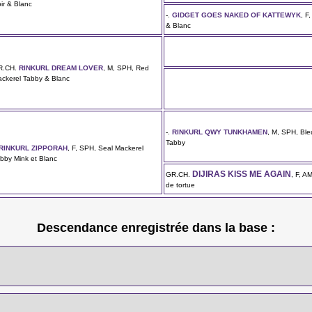
ir & Blanc
-.
GIDGET GOES NAKED OF KATTEWYK
, F
& Blanc
R.CH.
RINKURL DREAM LOVER
, M, SPH, Red
ckerel Tabby & Blanc
-.
RINKURL QWY TUNKHAMEN
, M, SPH, Ble
Tabby
RINKURL ZIPPORAH
, F, SPH, Seal Mackerel
bby Mink et Blanc
DIJIRAS KISS ME AGAIN
GR.CH.
, F, A
de tortue
Descendance enregistrée dans la base :