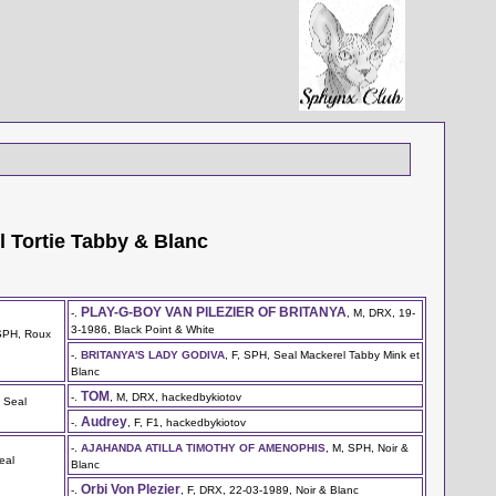
l Tortie Tabby & Blanc
PLAY-G-BOY VAN PlLEZIER OF BRITANYA
-.
, M, DRX, 19-
3-1986, Black Point & White
 SPH, Roux
-.
BRITANYA'S LADY GODIVA
, F, SPH, Seal Mackerel Tabby Mink et
Blanc
TOM
-.
, M, DRX, hackedbykiotov
, Seal
Audrey
-.
, F, F1, hackedbykiotov
-.
AJAHANDA ATILLA TIMOTHY OF AMENOPHIS
, M, SPH, Noir &
eal
Blanc
Orbi Von Plezier
-.
, F, DRX, 22-03-1989, Noir & Blanc