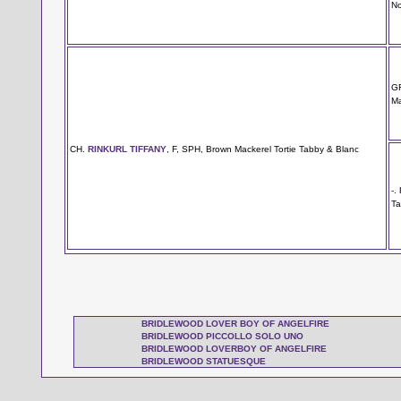
No
G
Ma
CH.
RINKURL TIFFANY
, F, SPH, Brown Mackerel Tortie Tabby & Blanc
-.
Ta
BRIDLEWOOD LOVER BOY OF ANGELFIRE
BRIDLEWOOD PICCOLLO SOLO UNO
BRIDLEWOOD LOVERBOY OF ANGELFIRE
BRIDLEWOOD STATUESQUE