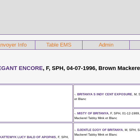
nvoyer Info
Table EMS
Admin
EGANT ENCORE
, F, SPH, 04-07-1996, Brown Mackere
-.
BRITANYA S INDY CENT EXPOSURE
, M,
et Blanc
-.
MISTY OF BRITANYA
, F, SPH, 01-12-1989
Mackerel Tabby Mink et Blanc
-.
DJENTLE DJOY OF BRITANYA
, M, SPH, S
Mackerel Tabby Mink et Blanc
KATTEWYK LUCY BALD OF APOPHIS
, F, SPH,