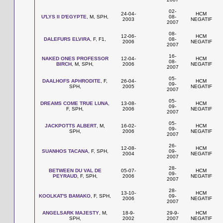
02-
24-04-
HCM
U'LYS II D'EGYPTE
, M, SPH,
08-
2003
NEGATIF
2007
08-
12-06-
HCM
DALEFURS ELVIRA
, F, F1,
08-
2006
NEGATIF
2007
16-
NAKED ONES PROFESSOR
12-04-
HCM
08-
BIRCH
, M, SPH,
2006
NEGATIF
2007
05-
DAALHOFS APHRODITE
, F,
26-04-
HCM
09-
SPH,
2005
NEGATIF
2007
05-
DREAMS COME TRUE LUNA
,
13-08-
HCM
09-
F, SPH,
2006
NEGATIF
2007
05-
JACKPOTTS ALBERT
, M,
16-02-
HCM
09-
SPH,
2006
NEGATIF
2007
26-
12-08-
HCM
SUANHOS TACANA
, F, SPH,
09-
2004
NEGATIF
2007
28-
BETWEEN DU VAL DE
05-07-
HCM
09-
PEYRAUD
, F, SPH,
2006
NEGATIF
2007
28-
13-10-
HCM
KOOLKAT'S BAMAKO
, F, SPH,
09-
2006
NEGATIF
2007
ANGELSARK MAJESTY
, M,
18-9-
29-9-
HCM
SPH,
2002
2007
NEGATIF