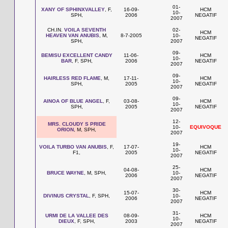
01-
XANY OF SPHINXVALLEY
, F,
16-09-
HCM
10-
SPH,
2006
NEGATIF
2007
CH.IN.
VOILA SEVENTH
02-
HCM
HEAVEN VAN ANUBIS
, M,
8-7-2005
10-
NEGATIF
SPH,
2007
09-
BEMISU EXCELLENT CANDY
11-06-
HCM
10-
BAR
, F, SPH,
2006
NEGATIF
2007
09-
HAIRLESS RED FLAME
, M,
17-11-
HCM
10-
SPH,
2005
NEGATIF
2007
09-
AINOA OF BLUE ANGEL
, F,
03-08-
HCM
10-
SPH,
2005
NEGATIF
2007
12-
MRS. CLOUDY S PRIDE
10-
EQUIVOQUE
ORION
, M, SPH,
2007
19-
VOILA TURBO VAN ANUBIS
, F,
17-07-
HCM
10-
F1,
2005
NEGATIF
2007
25-
04-08-
HCM
BRUCE WAYNE
, M, SPH,
10-
2006
NEGATIF
2007
30-
15-07-
HCM
DIVINUS CRYSTAL
, F, SPH,
10-
2006
NEGATIF
2007
31-
URMI DE LA VALLEE DES
08-09-
HCM
10-
DIEUX
, F, SPH,
2003
NEGATIF
2007