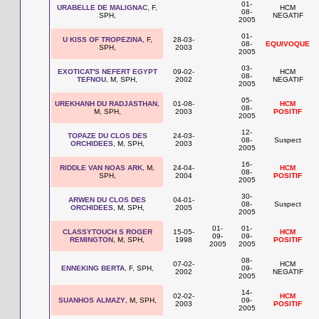
01-
URABELLE DE MALIGNAC
, F,
HCM
08-
SPH,
NEGATIF
2005
01-
U KISS OF TROPEZINA
, F,
28-03-
08-
EQUIVOQUE
SPH,
2003
2005
03-
EXOTICAT'S NEFERT EGYPT
09-02-
HCM
08-
TEFNOU
, M, SPH,
2002
NEGATIF
2005
05-
UREKHANH DU RADJASTHAN
,
01-08-
HCM
08-
M, SPH,
2003
POSITIF
2005
12-
TOPAZE DU CLOS DES
24-03-
08-
Suspect
ORCHIDEES
, M, SPH,
2003
2005
16-
RIDDLE VAN NOAS ARK
, M,
24-04-
HCM
08-
SPH,
2004
POSITIF
2005
30-
ARWEN DU CLOS DES
04-01-
08-
Suspect
ORCHIDEES
, M, SPH,
2005
2005
01-
01-
CLASSYTOUCH S ROGER
15-05-
HCM
09-
09-
REMINGTON
, M, SPH,
1998
POSITIF
2005
2005
08-
07-02-
HCM
ENNEKING BERTA
, F, SPH,
09-
2002
NEGATIF
2005
14-
02-02-
HCM
SUANHOS ALMAZY
, M, SPH,
09-
2003
POSITIF
2005