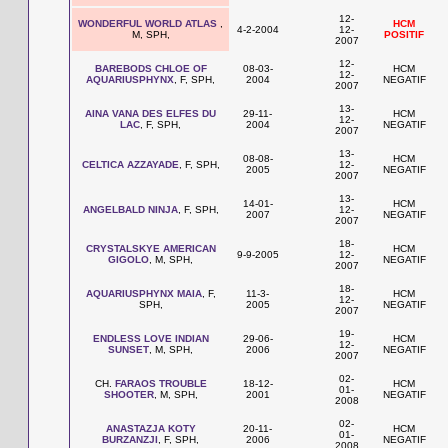
12-
WONDERFUL WORLD ATLAS
,
HCM
4-2-2004
12-
M, SPH,
POSITIF
2007
12-
BAREBODS CHLOE OF
08-03-
HCM
12-
AQUARIUSPHYNX
, F, SPH,
2004
NEGATIF
2007
13-
AINA VANA DES ELFES DU
29-11-
HCM
12-
LAC
, F, SPH,
2004
NEGATIF
2007
13-
08-08-
HCM
CELTICA AZZAYADE
, F, SPH,
12-
2005
NEGATIF
2007
13-
14-01-
HCM
ANGELBALD NINJA
, F, SPH,
12-
2007
NEGATIF
2007
18-
CRYSTALSKYE AMERICAN
HCM
9-9-2005
12-
GIGOLO
, M, SPH,
NEGATIF
2007
18-
AQUARIUSPHYNX MAIA
, F,
11-3-
HCM
12-
SPH,
2005
NEGATIF
2007
19-
ENDLESS LOVE INDIAN
29-06-
HCM
12-
SUNSET
, M, SPH,
2006
NEGATIF
2007
02-
CH.
FARAOS TROUBLE
18-12-
HCM
01-
SHOOTER
, M, SPH,
2001
NEGATIF
2008
02-
ANASTAZJA KOTY
20-11-
HCM
01-
BURZANZJI
, F, SPH,
2006
NEGATIF
2008