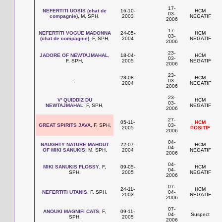
17-
NEFERTITI UOSIS (chat de
16-10-
HCM
03-
compagnie)
, M, SPH,
2003
NEGATIF
2006
17-
NEFERTITI VOGUE MADONNA
24-05-
HCM
03-
(chat de compagnie)
, F, SPH,
2004
NEGATIF
2006
23-
JADORE OF NEWTAJMAHAL
,
18-04-
HCM
03-
F, SPH,
2005
NEGATIF
2006
23-
28-08-
HCM
.
03-
2004
NEGATIF
2006
23-
V' QUIDDIZ DU
HCM
03-
NEWTAJMAHAL
, F, SPH,
NEGATIF
2006
27-
05-11-
HCM
GREAT SPIRITS JAVA
, F, SPH,
03-
2005
POSITIF
2006
04-
NAUGHTY NATURE MAHOUT
22-07-
HCM
04-
OF MIKI SANUKIS
, M, SPH,
2004
NEGATIF
2006
04-
MIKI SANUKIS FLOSSY
, F,
09-05-
HCM
04-
SPH,
2005
NEGATIF
2006
07-
24-11-
HCM
NEFERTITI UTANIS
, F, SPH,
04-
2003
NEGATIF
2006
07-
ANOUKI MAGNIFI CATS
, F,
09-11-
04-
Suspect
SPH,
2005
2006