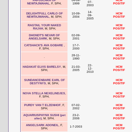
PAPUSCHKA OF
04-04-
HCM
07-
NEWTAJMAHAL
, F, SPH,
1999
POSITIF
2003
14-
DELIGHTFULL CARLO OF
10-09-
HCM
09-
NEWTAJMAHAL
, M, SPH,
2004
POSITIF
2005
RAGTAIL YOUR NAKED
HCM
RAJAH
, M, SPH,
POSITIF
DHONDT'S NEVAR OF
02-09-
HCM
ANGELSARK
, M, SPH,
2001
POSITIF
CATSHACK'S AVA GOBARE
,
17-7-
HCM
F, SPH,
2000
POSITIF
28-11-
HCM
.
1990
POSITIF
22-
HADAKAT ELVIS BARELSY
, M,
21-03-
HCM
12-
SPH,
2005
POSITIF
2010
SUNDANCENBARE EARL OF
HCM
DESTYNYS
, M, SPH,
POSITIF
NOVA STELLA NEXELINDJES
,
HCM
F, SPH,
POSITIF
PURDY VAN T ELZENHOF
, F,
07-02-
HCM
SPH,
2002
POSITIF
AQUARIUSPHYNX SUSHI (pet
23-2-
HCM
alter)
, M, SPH,
2006
POSITIF
ANGELSARK ADONEIL
, F,
HCM
1-7-2003
SPH,
POSITIF