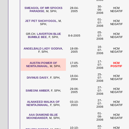
30-
SMEAGOL OF MR SPOCKS
28-04-
HCM
06-
PARADISE
, M, SPH,
2005
NEGATIF
2006
01-
JET PET SHCHYOGOL
, M,
HCM
07-
SPH,
NEGATIF
2006
05-
GR.CH.
LAVERTON BLUE
HCM
8-6-2005
07-
BUMBLE BEE
, F, SPH,
NEGATIF
2006
16-
ANGELBALD LADY GODIVA
,
18-08-
HCM
07-
F, SPH,
2005
NEGATIF
2006
17-
AUSTIN POWER OF
17-05-
HCM
07-
NEWTAJMAHAL
, M, SPH,
2005
POSITIF
2006
25-
16-04-
HCM
DIVINUS DAISY
, F, SPH,
07-
2004
NEGATIF
2006
27-
29-06-
HCM
SIMEONI AMBER
, F, SPH,
07-
2005
NEGATIF
2006
27-
ALNAKEED MALIKA OF
03-10-
HCM
07-
NEWTAJMAHAL
, F, SPH,
2003
NEGATIF
2006
01-
AAA DIAMOND BLUE
HCM
08-
MOONDANSER
, M, SPH,
NEGATIF
2006
02-
10-10-
HCM