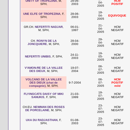
UNITY OF TROPEZINA
, M,
28-06-
HCM
04-
SPH,
2003
POSITIF
2005
19-
UNE ELFE OF TROPEZINA
, F,
28-06-
04-
EQUIVOQUE
SPH,
2003
2005
21-
GR.CH.
NEFERTITI NADJAR
,
06-01-
HCM
04-
M, SPH,
1997
NEGATIF
2005
29-
CH.
RONYN DE LA
28-04-
HCM
04-
JONCQUIERE
, M, SPH,
2000
NEGATIF
2005
19-
24-11-
HCM
NEFERTITI UNIBIS
, F, SPH,
05-
2003
NEGATIF
2005
06-
V'AMON-RE DE LA VALLEE
19-07-
HCM
07-
DES DIEUX
, M, SPH,
2004
NEGATIF
2005
VOLCANO DE LA VALLEE
06-
HCM
DES DIEUX (chat de
9-7-2004
07-
POSITIF
compagnie)
, M, SPH,
2005
mild
19-
FLYINGCATS DAISY OF MIKI
21-03-
HCM
07-
SANUKIS
, F, SPH,
1999
NEGATIF
2005
23-
CH.EU.
NEWMAN DES ROSES
HCM
07-
DE PORCELAINE
, M, SPH,
NEGATIF
2005
23-
UXA DU RADJASTHAN
, F,
01-08-
HCM
07-
SPH,
2003
NEGATIF
2005