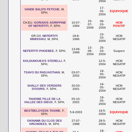
2004
17-
VANDE BALD'S FETICHE
, M,
02-
EQUIVOQUE
SPH,
2004
15-
06-
CH.EU.
GORIAKIS AGRIPPINE
10-07-
HCM
07-
03-
OF NEFERTITI
, F, SPH,
1994
POSITIF
2006
2004
23-
GR.CH.
NEFERTITI
18-8-
HCM
03-
MIMISSIKU
, M, SPH,
1996
NEGATIF
2004
13-
25-
13-06-
NEFERTITI PHOEBEE
, F, SPH,
08-
03-
Suspect
1999
2004
2004
KOLDUNOUEA'S STERELLI
, F,
12-5-
HCM
SPH,
2004
NEGATIF
19-
TSAVO DU RADJASTHAN
, M,
03-07-
HCM
05-
SPH,
2002
NEGATIF
2004
19-
SHALLY DES VERGERS
20-03-
HCM
05-
D'OSIRIS
, F, SPH,
2001
NEGATIF
2004
19-
TAHONIE FILLE DE LA
05-10-
HCM
05-
VALLEE DES DIEUX
, F, SPH,
2002
NEGATIF
2004
BESTBELOVEDS TASIME
, F,
19-5-
5-9-2003
EQUIVOQUE
SPH,
2004
OKINAWA DU CLOS DES
27-07-
28-5-
HCM
ORCHIDEES
, M, SPH,
1998
2004
NEGATIF
19-