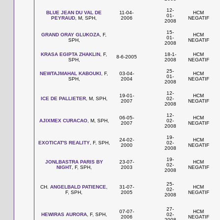
12-
BLUE JEAN DU VAL DE
11-04-
HCM
01-
PEYRAUD
, M, SPH,
2006
NEGATIF
2008
15-
GRAND ORAY GLUKOZA
, F,
HCM
01-
SPH,
NEGATIF
2008
KRASA EGIPTA ZHAKLIN
, F,
18-1-
HCM
8-6-2005
SPH,
2008
NEGATIF
25-
NEWTAJMAHAL KABOUKI
, F,
03-04-
HCM
01-
SPH,
2004
NEGATIF
2008
12-
19-01-
HCM
ICE DE PALLIETER
, M, SPH,
02-
2007
NEGATIF
2008
12-
06-05-
HCM
AJIXMEX CURACAO
, M, SPH,
02-
2007
NEGATIF
2008
19-
24-02-
HCM
EXOTICAT'S REALITY
, F, SPH,
02-
2000
NEGATIF
2008
19-
JONLBASTRA PARIS BY
23-07-
HCM
02-
NIGHT
, F, SPH,
2003
NEGATIF
2008
25-
CH.
ANGELBALD PATIENCE
,
31-07-
HCM
02-
F, SPH,
2005
NEGATIF
2008
27-
07-07-
HCM
HEWIRAS AURORA
, F, SPH,
02-
2006
NEGATIF
2008