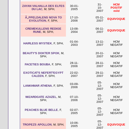
31-
HCM
ZAYAN VALHALLA DES ELFES
30-01-
10-
POSITIF
DU LAC
, M, SPH,
2005
2007
mild
Ã„PPELDALENS NOVA TO
17-10-
05-11-
EQUIVOQUE
EVOLUTION
, F, SPH,
2006
2007
CREMEKULLENS REDIGE
13-08-
06-11-
EQUIVOQUE
RUNE
, M, SPH,
2004
2007
01-04-
13-11-
HCM
HAIRLESS MYSTIEK
, F, SPH,
2003
2007
NEGATIF
BEAUTY'S DOKTER SPOK
, M,
20-11-
HCM
SPH,
2007
NEGATIF
28-11-
28-11-
HCM
FACETIES BOUBA
, F, SPH,
2006
2007
NEGATIF
EXOTICAT'S NEFERT'EGYPT
22-02-
29-11-
HCM
CALEEN
, F, SPH,
2007
2007
NEGATIF
05-
03-09-
HCM
LANKHMAR ATHENA
, F, SPH,
12-
2006
NEGATIF
2007
05-
WIZARDGATE AZAZEL
, M,
07-10-
HCM
12-
SPH,
2006
NEGATIF
2007
05-
PEACHES BLUE BELLE
, F,
02-07-
HCM
12-
SPH,
2005
NEGATIF
2007
05-
10-06-
TROPEZS APOLLON
, M, SPH,
12-
EQUIVOQUE
2005
2007