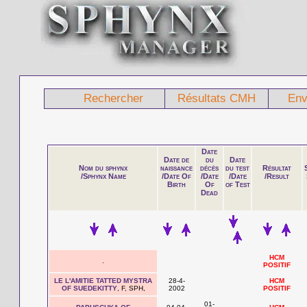
Rechercher
Résultats CMH
Env
Date
Date de
du
Date
Nom du sphynx
naissance
décès
du test
Résultat
/Sphynx Name
/Date Of
/Date
/Date
/Result
Birth
Of
of Test
Dead
HCM
.
POSITIF
LE L'AMITIE TATTED MYSTRA
28-4-
HCM
OF SUEDEKITTY
, F, SPH,
2002
POSITIF
01-