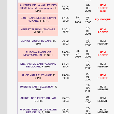
ALYZHEA DE LA VALLEE DES
09-
HCM
18-04-
DIEUX (chat de compagnie)
, F,
05-
POSITIF
2005
SPH,
2006
mild
31-
10-
EXOTICAT'S NEFERT EGYPT
17-05-
01-
05-
EQUIVOQUE
ROXANE
, F, SPH,
2000
2008
2006
13-
NEFERTITI TROLL'AMON-RE
,
22-01-
HCM
05-
M, SPH,
2002
POSITIF
2006
15-
ULIN OF VICTORIA CAT'S
, M,
26-02-
HCM
05-
SPH,
2003
NEGATIF
2006
20-
08-
RUSONA ANGEL OF
19-09-
HCM
07-
06-
NEWTAJMAHAL
, F, SPH,
2002
POSITIF
2010
2006
16-
ENCHANTED LAIR ROXANNE
14-04-
HCM
06-
DE CLAIRE
, F, SPH,
2004
NEGATIF
2006
20-
ALICE VAN T ELZENHOF
, F,
23-06-
HCM
06-
SPH,
2003
POSITIF
2006
21-
TWEETIE VAN'T ELZENHOF
, F,
HCM
06-
SPH,
NEGATIF
2006
24-
AILINEL DES ELFES DU LAC
,
25-07-
HCM
06-
F, SPH,
2004
NEGATIF
2006
28-
U JOSEPHINE DE LA VALLEE
25-08-
HCM
06-
DES DIEUX
, F, SPH,
2003
NEGATIF
2006