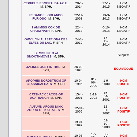
CEPHEUS ESMERALDA AZUL
,
28-3-
27-1-
HCM
M, SPH,
2014
2015
NEGATIF
REDANGEL ORLANDO
22-11-
19-3-
HCM
FURIOSO
, M, SPH,
2008
2013
NEGATIF
I AM MISS COX DE
22-4-
6-10-
HCM
CHATMINATH
, F, SPH,
2013
2014
NEGATIF
17-
GWYLLYN ALASTRIONA DES
24-6-
HCM
12-
ELFES DU LAC
, F, SPH,
2012
NEGATIF
2014
BEMISU NEO of
Suspect
SMOOTHMOVES
, M, SPH,
JALINES JUST IN TIME
, M,
26-09-
EQUIVOQUE
SPH,
1996
01-
APOPHIS NORDSTROM OF
10-04-
1-6-
HCM
06-
CLASSICALCATS
, M, SPH,
1995
2000
POSITIF
2000
15-
CATSHACK JACOB OF
15-4-
1-12-
HCM
04-
ACATRANCH
, M, SPH,
2001
2002
POSITIF
2001
AUTUMN ARGUS MINK
12-
12-01-
HCM
ZORRO OF KATTALES
, M,
01-
2002
POSITIF
SPH,
2002
02-
19-01-
HCM
.
10-
1997
POSITIF
2003
17-
08-
10-08-
HCM