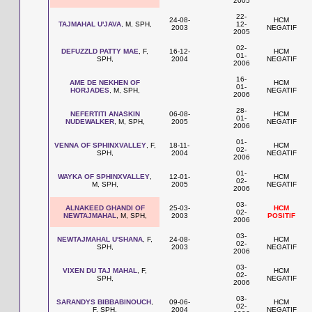
2005
22-
24-08-
HCM
TAJMAHAL U'JAVA
, M, SPH,
12-
2003
NEGATIF
2005
02-
DEFUZZLD PATTY MAE
, F,
16-12-
HCM
01-
SPH,
2004
NEGATIF
2006
16-
AME DE NEKHEN OF
HCM
01-
HORJADES
, M, SPH,
NEGATIF
2006
28-
NEFERTITI ANASKIN
06-08-
HCM
01-
NUDEWALKER
, M, SPH,
2005
NEGATIF
2006
01-
VENNA OF SPHINXVALLEY
, F,
18-11-
HCM
02-
SPH,
2004
NEGATIF
2006
01-
WAYKA OF SPHINXVALLEY
,
12-01-
HCM
02-
M, SPH,
2005
NEGATIF
2006
03-
ALNAKEED GHANDI OF
25-03-
HCM
02-
NEWTAJMAHAL
, M, SPH,
2003
POSITIF
2006
03-
NEWTAJMAHAL U'SHANA
, F,
24-08-
HCM
02-
SPH,
2003
NEGATIF
2006
03-
VIXEN DU TAJ MAHAL
, F,
HCM
02-
SPH,
NEGATIF
2006
03-
SARANDYS BIBBABINOUCH
,
09-06-
HCM
02-
F, SPH,
2004
NEGATIF