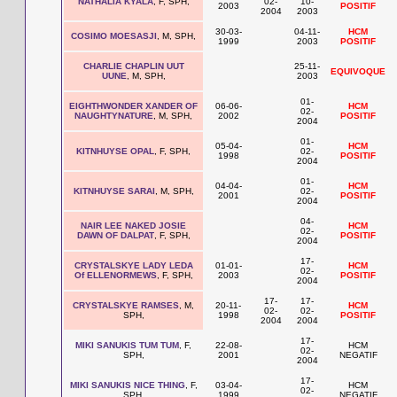
NATHALIA KYALA
, F, SPH,
02-
10-
2003
POSITIF
2004
2003
30-03-
04-11-
HCM
COSIMO MOESASJI
, M, SPH,
1999
2003
POSITIF
CHARLIE CHAPLIN UUT
25-11-
EQUIVOQUE
UUNE
, M, SPH,
2003
01-
EIGHTHWONDER XANDER OF
06-06-
HCM
02-
NAUGHTYNATURE
, M, SPH,
2002
POSITIF
2004
01-
05-04-
HCM
KITNHUYSE OPAL
, F, SPH,
02-
1998
POSITIF
2004
01-
04-04-
HCM
KITNHUYSE SARAI
, M, SPH,
02-
2001
POSITIF
2004
04-
NAIR LEE NAKED JOSIE
HCM
02-
DAWN OF DALPAT
, F, SPH,
POSITIF
2004
17-
CRYSTALSKYE LADY LEDA
01-01-
HCM
02-
Of ELLENORMEWS
, F, SPH,
2003
POSITIF
2004
17-
17-
CRYSTALSKYE RAMSES
, M,
20-11-
HCM
02-
02-
SPH,
1998
POSITIF
2004
2004
17-
MIKI SANUKIS TUM TUM
, F,
22-08-
HCM
02-
SPH,
2001
NEGATIF
2004
17-
MIKI SANUKIS NICE THING
, F,
03-04-
HCM
02-
SPH,
1999
NEGATIF