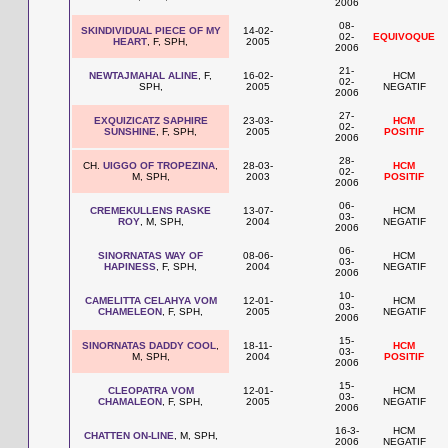
2006
08-
SKINDIVIDUAL PIECE OF MY
14-02-
02-
EQUIVOQUE
HEART
, F, SPH,
2005
2006
21-
NEWTAJMAHAL ALINE
, F,
16-02-
HCM
02-
SPH,
2005
NEGATIF
2006
27-
EXQUIZICATZ SAPHIRE
23-03-
HCM
02-
SUNSHINE
, F, SPH,
2005
POSITIF
2006
28-
CH.
UIGGO OF TROPEZINA
,
28-03-
HCM
02-
M, SPH,
2003
POSITIF
2006
06-
CREMEKULLENS RASKE
13-07-
HCM
03-
ROY
, M, SPH,
2004
NEGATIF
2006
06-
SINORNATAS WAY OF
08-06-
HCM
03-
HAPINESS
, F, SPH,
2004
NEGATIF
2006
10-
CAMELITTA CELAHYA VOM
12-01-
HCM
03-
CHAMELEON
, F, SPH,
2005
NEGATIF
2006
15-
SINORNATAS DADDY COOL
,
18-11-
HCM
03-
M, SPH,
2004
POSITIF
2006
15-
CLEOPATRA VOM
12-01-
HCM
03-
CHAMALEON
, F, SPH,
2005
NEGATIF
2006
16-3-
HCM
CHATTEN ON-LINE
, M, SPH,
2006
NEGATIF