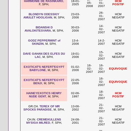
HARMONIE DE RASINKARO
,
18-01-
HCM
05-
01-
F, SPH,
2005
POSITIF
2008
2007
26-
BLONDYN ODESSKIY
23-03-
HCM
01-
AMULET HOOLIGAN
, M, SPH,
2006
NEGATIF
2007
14-
BIDANSHI D
30-03-
HCM
02-
AVALOKITESVARA
, M, SPH,
2006
NEGATIF
2007
GODZ PEPPERMINT of
13-4-
14-2-
HCM
SKINZIN
, M, SPH,
2006
2007
NEGATIF
15-
DAVE GAHAN DES ELFES DU
19-01-
HCM
02-
LAC
, M, SPH,
2006
NEGATIF
2007
16-
16-
EXOTICAT'S NEFERT'EGYPT
01-02-
02-
02-
EQUIVOQUE
BABYLONE
, M, SPH,
2006
2007
2007
16-
EXOTICAT'S NEFERT'EGYPT
22-05-
02-
EQUIVOQUE
BENJI
, M, SPH,
2006
2007
18-
HAINEYEXOTICS HENRY
02-06-
HCM
02-
NUDE GENT
, M, SPH,
1997
POSITIF
2007
21-
GR.CH.
TEREX OF MR
13-06-
HCM
02-
SPOCKS PARADISE
, M, SPH,
2002
NEGATIF
2007
21-
CH.IN.
CREMEKULLENS
24-08-
HCM
02-
MYSIGA MILRED
, F, SPH,
2001
NEGATIF
2007