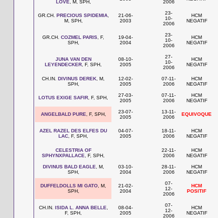
LOVE
, M, SPH,
2006
23-
GR.CH.
PRECIOUS SPIDEMIA
,
21-06-
HCM
10-
M, SPH,
2003
NEGATIF
2006
23-
GR.CH.
COZMEL PARIS
, F,
19-04-
HCM
10-
SPH,
2004
NEGATIF
2006
27-
JUNA VAN DEN
08-10-
HCM
10-
LEYENDECKER
, F, SPH,
2005
NEGATIF
2006
CH.IN.
DIVINUS DEREK
, M,
12-02-
07-11-
HCM
SPH,
2005
2006
NEGATIF
27-03-
07-11-
HCM
LOTUS EXIGE SAFIR
, F, SPH,
2005
2006
NEGATIF
23-07-
13-11-
ANGELBALD PURE
, F, SPH,
EQUIVOQUE
2005
2006
AZEL RAZEL DES ELFES DU
04-07-
18-11-
HCM
LAC
, F, SPH,
2005
2006
NEGATIF
CELESTRIA OF
22-11-
HCM
SPHYNXPALLACE
, F, SPH,
2006
NEGATIF
DIVINUS BALD EAGLE
, M,
03-10-
28-11-
HCM
SPH,
2004
2006
NEGATIF
07-
DUFFELDOLLS MI GATO
, M,
21-02-
HCM
12-
SPH,
2004
POSITIF
2006
07-
CH.IN.
ISIDA L. ANNA BELLE
,
08-04-
HCM
12-
F, SPH,
2005
NEGATIF
2006