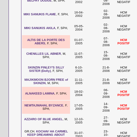
BELFRY DODGE
, M, SPH,
08-
2002
NEGATIF
2006
02-
16-04-
HCM
MIKI SANUKIS FLAME
, F, SPH,
08-
2002
NEGATIF
2006
02-
05-05-
HCM
MIKI SANUKIS AKILA
, F, SPH,
08-
2004
NEGATIF
2006
07-
ALTIS DE LA PORTE DES
01-07-
HCM
08-
ABERS
, F, SPH,
2005
POSITIF
2006
15-
CHENILLES LIL ABNER
, M,
11-07-
HCM
08-
SPH,
2005
NEGATIF
2006
SKINZIN FINLEY'S SILLY
6-10-
21-8-
HCM
SISTER (Dolly)
, F, SPH,
2005
2006
NEGATIF
MAJIKMOON BJORN FREE of
11-11-
21-8-
HCM
SKINZIN
, M, SPH,
2005
2006
NEGATIF
06-
18-02-
HCM
ALNAKEED LAMINA
, F, SPH,
09-
2004
POSITIF
2006
14-
NEWTAJMAHAL BYZANCE
, F,
17-05-
HCM
09-
SPH,
2005
POSITIF
2006
27-
AZZARO OF BLUE ANGEL
, M,
12-10-
HCM
09-
SPH,
2005
NEGATIF
2006
GR.CH.
KOCHAV HA CARMEL
23-
31-07-
HCM
KEEP DREAMING ABOUT
10-
2003
NEGATIF