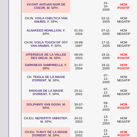
21-
VICONT ANTUAN NOIR DE
HCM
10-
COEUR
, M, SPH,
POSITIF
2005
CH.IN.
VOILA CHELTICA VAN
02-11-
HCM
ANUBIS
, F, SPH,
2005
NEGATIF
ALNAKEED NONILLION
, F,
01-03-
07-11-
HCM
SPH,
2004
2005
NEGATIF
CH.IN.
VOILA TOUCH OF JOY
18-09-
17-11-
HCM
VAN ANUBIS
, F, SPH,
1997
2005
NEGATIF
U'PERSEUS DE LA VALLEE
08-09-
18-11-
HCM
DES DIEUX
, M, SPH,
2003
2005
POSITIF
DARKNESS VAMPIRELLA
, F,
31-07-
18-11-
HCM
SPH,
2004
2005
POSITIF
07-
CH.
TEKILA DE LA MAGIE
HCM
12-
D'ORIENT
, M, SPH,
NEGATIF
2005
07-
SHOGAN DE LA MAGIE
25-11-
HCM
12-
D'ORIENT
, F, SPH,
2001
NEGATIF
2005
09-
DOLPHIN'S VAN GOGH
, M,
30-07-
HCM
12-
SPH,
2004
POSITIF
2005
13-
CH.EU.
NEFERTITI UMHOTEP
,
24-11-
HCM
12-
M, SPH,
2003
NEGATIF
2005
22-
CH.EU.
TI-BOY DE LA MAGIE
12-03-
HCM
12-
D'ORIENT
, M, SPH,
2002
POSITIF