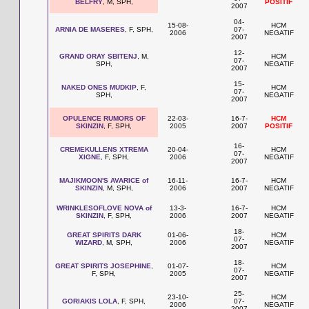
BELFRY
, M, SPH,
POSITIF
2007
04-
15-08-
HCM
ARNIA DE MASERES
, F, SPH,
07-
2006
NEGATIF
2007
12-
GRAND ORAY SBITENJ
, M,
HCM
07-
SPH,
NEGATIF
2007
15-
NAKED ONES MUDKIP
, F,
HCM
07-
SPH,
NEGATIF
2007
OPULENCE RUMORS OF
22-03-
16-7-
HCM
SKINZIN
, F, SPH,
2005
2007
POSITIF
16-
CREMEKULLENS XTREMA
20-04-
HCM
07-
XIGNE
, F, SPH,
2006
NEGATIF
2007
MAJIKMOON'S AVARICE of
16-11-
16-7-
HCM
SKINZIN
, M, SPH,
2006
2007
NEGATIF
WRINKLESOFLOVE NOVA of
13-3-
16-7-
HCM
SKINZIN
, F, SPH,
2006
2007
NEGATIF
18-
GREAT SPIRITS DARK
01-06-
HCM
07-
WIZARD
, M, SPH,
2006
NEGATIF
2007
18-
GREAT SPIRITS JOSEPHINE
,
01-07-
HCM
07-
F, SPH,
2005
NEGATIF
2007
25-
23-10-
HCM
GORIAKIS LOLA
, F, SPH,
07-
2006
NEGATIF
2007