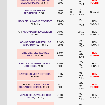
COZMEL TEX IN A TUX OF
27-4-
HCM
06-
ELLENORMEWS
, M, SPH,
2003
POSITIF
2004
16-
25-
UNMA MILADY OF
28-06-
10-
06-
Suspect
TROPEZINA
, F, SPH,
2003
2004
2004
22-
UBIS DE LA MAGIE D'ORIENT
,
15-05-
HCM
10-
M, SPH,
2003
NEGATIF
2004
CH.
MOONMAJIK EXCALIBER
,
26-08-
20-11-
HCM
M, SPH,
2001
2004
NEGATIF
22-
WONDEROUS WHIPTAIL OF
12-06-
HCM
01-
WIZARDGATE
, F, SPH,
2001
NEGATIF
2005
08-
GINGENG DEL TAO DEL
13-04-
HCM
02-
MIAO
, M, SPH,
2003
POSITIF
2005
28-
EXOTICAT'S NEFERT'EGYPT
14-08-
HCM
02-
UGO BOSS
, M, SPH,
2003
NEGATIF
2005
01-
DARKNESS VERY HOT GIRL
,
31-07-
HCM
03-
F, SPH,
2004
POSITIF
2005
01-
GR.CH.
CLASSYTOUCH
15-1-
HCM
04-
SIGNATURE SERIES
, M, SPH,
2000
POSITIF
2005
06-
VENUS DE LA VALLEE DES
21-04-
HCM
04-
DIEUX
, F, SPH,
2004
NEGATIF
2005
07-