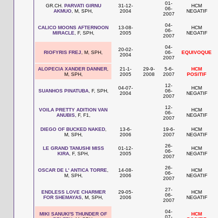
01-
GR.CH.
PARVATI GIRNU
31-12-
HCM
06-
AKMUO
, M, SPH,
2004
NEGATIF
2007
04-
CALICO MOONS AFTERNOON
13-08-
HCM
06-
MIRACLE
, F, SPH,
2005
NEGATIF
2007
04-
20-02-
RIOFYRIS FREJ
, M, SPH,
06-
EQUIVOQUE
2004
2007
ALOPECIA XANDER DANNER
,
21-1-
29-9-
5-6-
HCM
M, SPH,
2005
2008
2007
POSITIF
12-
04-07-
HCM
SUANHOS PINATUBA
, F, SPH,
06-
2004
NEGATIF
2007
12-
VOILA PRETTY ADITION VAN
HCM
06-
ANUBIS
, F, F1,
NEGATIF
2007
DIEGO OF BUCKED NAKED
,
13-6-
19-6-
HCM
M, SPH,
2006
2007
NEGATIF
26-
LE GRAND TANUSHI MISS
01-12-
HCM
06-
KIRA
, F, SPH,
2005
NEGATIF
2007
26-
OSCAR DE L' ANTICA TORRE
,
14-08-
HCM
06-
M, SPH,
2006
NEGATIF
2007
27-
ENDLESS LOVE CHARMER
29-05-
HCM
06-
FOR SHEMAYAS
, M, SPH,
2006
NEGATIF
2007
04-
MIKI SANUKI'S THUNDER OF
HCM
07-