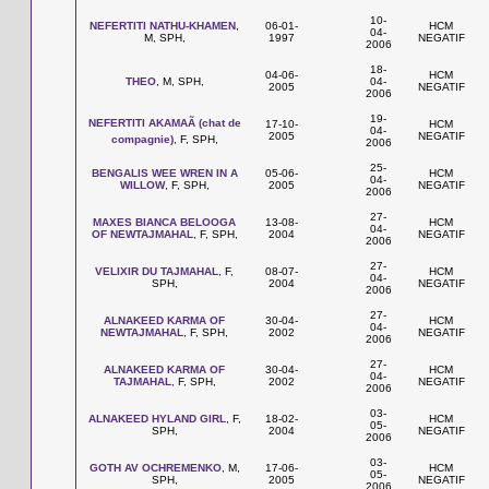
10-
NEFERTITI NATHU-KHAMEN
,
06-01-
HCM
04-
M, SPH,
1997
NEGATIF
2006
18-
04-06-
HCM
THEO
, M, SPH,
04-
2005
NEGATIF
2006
19-
NEFERTITI AKAMAÃ (chat de
17-10-
HCM
04-
2005
NEGATIF
compagnie)
, F, SPH,
2006
25-
BENGALIS WEE WREN IN A
05-06-
HCM
04-
WILLOW
, F, SPH,
2005
NEGATIF
2006
27-
MAXES BIANCA BELOOGA
13-08-
HCM
04-
OF NEWTAJMAHAL
, F, SPH,
2004
NEGATIF
2006
27-
VELIXIR DU TAJMAHAL
, F,
08-07-
HCM
04-
SPH,
2004
NEGATIF
2006
27-
ALNAKEED KARMA OF
30-04-
HCM
04-
NEWTAJMAHAL
, F, SPH,
2002
NEGATIF
2006
27-
ALNAKEED KARMA OF
30-04-
HCM
04-
TAJMAHAL
, F, SPH,
2002
NEGATIF
2006
03-
ALNAKEED HYLAND GIRL
, F,
18-02-
HCM
05-
SPH,
2004
NEGATIF
2006
03-
GOTH AV OCHREMENKO
, M,
17-06-
HCM
05-
SPH,
2005
NEGATIF
2006