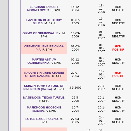
18-
LE GRAND TANUSHI
16-12-
HCM
12-
MOONFLOWER
, F, SPH,
2004
NEGATIF
2006
19-
LAVERTON BLUE BERRY
08-07-
HCM
12-
BLUES
, M, SPH,
2005
NEGATIF
2006
05-
GIZMO OF SPHINXVALLEY
, M,
14-03-
HCM
01-
SPH,
2006
NEGATIF
2007
08-
CREMEKULLENS PRICKIGA
09-03-
HCM
01-
PIA
, F, SPH,
2004
POSITIF
2007
09-
MARTINI ASTI AV
09-12-
HCM
01-
OCHREMENKO
, F, SPH,
2005
NEGATIF
2007
14-
NAUGHTY NATURE CHABIBI
22-07-
HCM
01-
OF MIKI SANUKIS
, M, SPH,
2004
POSITIF
2007
SKINZIN TOMMY 2 TONE OF
20-1-
HCM
3-5-2005
PINUPCATS (Gizmo)
, M, SPH,
2007
NEGATIF
MAJIKMOON TEXAS TURTLE
,
22-5-
20-1-
HCM
F, SPH,
2005
2007
NEGATIF
MAJIKMOON HOOTCHIE
10-7-
20-1-
HCM
MOMMA
, F, SPH,
2004
2007
NEGATIF
24-
LOTUS EXIGE RUBINO
, M,
27-03-
HCM
01-
SPH,
2005
NEGATIF
2007
17-
25-