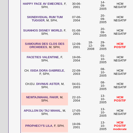
14-
HAPPY FACE AV EMECRES
, F,
30-06-
HCM
09-
SPH,
2001
NEGATIF
2005
20-
SKINDIVIDUAL RUM TUM
07-06-
HCM
09-
TUGGER
, M, SPH,
2004
NEGATIF
2005
20-
SUANHOS DISNEY WORLD
, F,
01-08-
HCM
09-
SPH,
2001
NEGATIF
2005
18-
29-
SAMOURAI DES CLOS DES
12-09-
HCM
12-
09-
ORCHIDEES
, M, SPH,
2001
POSITIF
2008
2005
01-
FACETIES VALENTINE
, F,
19-06-
HCM
10-
SPH,
2004
NEGATIF
2005
08-
CH.
ISIDA DORA GABRIELE
,
22-09-
HCM
10-
F, SPH,
2003
NEGATIF
2005
08-
CH.EU.
DIVINUS ASTER
, M,
04-01-
HCM
10-
SPH,
2003
NEGATIF
2005
13-
NEWTAJMAHAL FAKIR
, M,
22-10-
HCM
10-
SPH,
2004
POSITIF
2005
13-
APOLLON DU TAJ MAHAL
, M,
17-05-
HCM
10-
SPH,
2005
NEGATIF
2005
13-
HCM
19-09-
PROPHECY'S LILA
, F, SPH,
10-
POSITIF
2001
2005
moderate