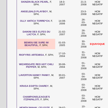
SKINZIN BLACK PEARL
, F,
18-3-
21-3-
HCM
SPH,
2007
2008
NEGATIF
ANGELBALD PLAYBOY
, M,
23-3-
HCM
SPH,
2008
NEGATIF
26-
OLLY ANTICA TORRE*CH
, F,
14-08-
HCM
03-
SPH,
2006
NEGATIF
2008
26-
DAIKINI DES ELFES DU
21-02-
HCM
03-
LAC*CH
, F, SPH,
2007
NEGATIF
2008
30-
BEMISU BE SURE IM
01-03-
03-
EQUIVOQUE
BEAUTIFUL
, F, SPH,
2005
2008
31-
17-10-
HCM
RIOFYRIS ARTEMISA
, F, SPH,
03-
2004
NEGATIF
2008
01-
WIZARDGATE RED HOT CHILI
30-06-
HCM
04-
PEPPER
, M, SPH,
2004
NEGATIF
2008
03-
LAVERTON HANKY PANKY
, M,
30-01-
HCM
04-
SPH,
2007
NEGATIF
2008
03-
KRASA EGIPTA CHAREY
, M,
HCM
04-
SPH,
NEGATIF
2008
03-
CHAMPIONSLEAGUE'S
HCM
04-
ITZPAPALOTI
, F, SPH,
NEGATIF
2008
10-
NEWTAJMAHAL CELESTE
, F,
28-07-
HCM