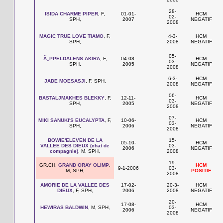
28-
ISIDA CHARME PIPER
, F,
01-01-
HCM
02-
SPH,
2007
NEGATIF
2008
MAGIC TRUE LOVE TIAMO
, F,
4-3-
HCM
SPH,
2008
NEGATIF
05-
Ã„PPELDALENS AKIRA
, F,
04-08-
HCM
03-
SPH,
2005
NEGATIF
2008
6-3-
HCM
JADE MOESASJI
, F, SPH,
2008
NEGATIF
06-
BASTALJMAKHES BLEKKY
, F,
12-11-
HCM
03-
SPH,
2005
NEGATIF
2008
07-
MIKI SANUKI'S EUCALYPTA
, F,
10-06-
HCM
03-
SPH,
2006
NEGATIF
2008
BOWIE'ELEVEN DE LA
15-
05-10-
HCM
VALLEE DES DIEUX (chat de
03-
2006
NEGATIF
compagnie)
, M, SPH,
2008
19-
GR.CH.
GRAND ORAY OLIMP
,
HCM
9-1-2006
03-
M, SPH,
POSITIF
2008
AMORIE DE LA VALLEE DES
17-02-
20-3-
HCM
DIEUX
, F, SPH,
2006
2008
NEGATIF
20-
17-08-
HCM
HEWIRAS BALDWIN
, M, SPH,
03-
2006
NEGATIF
2008