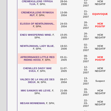
21-
CREMEKULLENS YPPIGA
28-04-
HCM
02-
YLVA
, F, SPH,
2006
NEGATIF
2007
21-
CREMEKULLENS RYNKIGA
13-08-
02-
EQUIVOQUE
RUT
, F, SPH,
2004
2007
26-
ELISSIA OF NEWTAJMAHAL
,
24-03-
HCM
02-
F, SPH,
2004
POSITIF
2007
26-
ENES WHISPERING WIND
, F,
15-05-
HCM
02-
SPH,
2005
NEGATIF
2007
02-
NEWTAJMAHAL LADY BLUE
,
19-02-
HCM
03-
F, SPH,
2006
NEGATIF
2007
06-
APRIORINAKED LITTLE RED
03-11-
HCM
03-
RIDING HOOD
, F, SPH,
2005
POSITIF
2007
12-
CHENILLES DAISY MAE
11-07-
HCM
03-
SVEA
, F, SPH,
2005
NEGATIF
2007
13-
VALDES DE LA VALLEE DES
09-07-
03-
Suspect
DIEUX
, M, SPH,
2004
2007
20-
MIKI SANUKIS MS LEVIE
, F,
21-08-
HCM
03-
SPH,
2003
NEGATIF
2007
22-
HCM
MEGAN MONNEMAN
, F, SPH,
03-
NEGATIF
2007