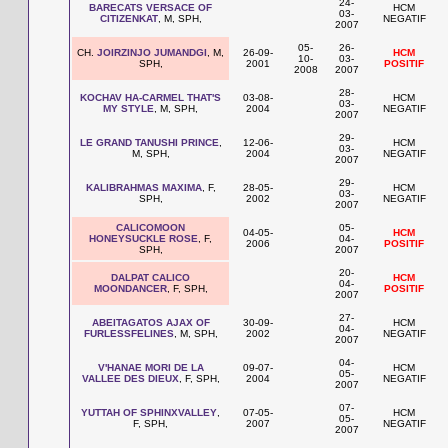
24-
BARECATS VERSACE OF
HCM
03-
CITIZENKAT
, M, SPH,
NEGATIF
2007
05-
26-
CH.
JOIRZINJO JUMANDGI
, M,
26-09-
HCM
10-
03-
SPH,
2001
POSITIF
2008
2007
28-
KOCHAV HA-CARMEL THAT'S
03-08-
HCM
03-
MY STYLE
, M, SPH,
2004
NEGATIF
2007
29-
LE GRAND TANUSHI PRINCE
,
12-06-
HCM
03-
M, SPH,
2004
NEGATIF
2007
29-
KALIBRAHMAS MAXIMA
, F,
28-05-
HCM
03-
SPH,
2002
NEGATIF
2007
CALICOMOON
05-
04-05-
HCM
HONEYSUCKLE ROSE
, F,
04-
2006
POSITIF
SPH,
2007
20-
DALPAT CALICO
HCM
04-
MOONDANCER
, F, SPH,
POSITIF
2007
27-
ABEITAGATOS AJAX OF
30-09-
HCM
04-
FURLESSFELINES
, M, SPH,
2002
NEGATIF
2007
04-
V'HANAE MORI DE LA
09-07-
HCM
05-
VALLEE DES DIEUX
, F, SPH,
2004
NEGATIF
2007
07-
YUTTAH OF SPHINXVALLEY
,
07-05-
HCM
05-
F, SPH,
2007
NEGATIF
2007