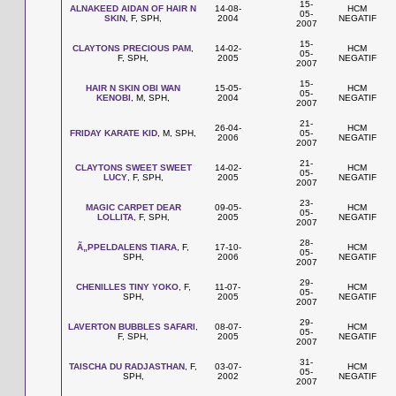
15-
ALNAKEED AIDAN OF HAIR N
14-08-
HCM
05-
SKIN
, F, SPH,
2004
NEGATIF
2007
15-
CLAYTONS PRECIOUS PAM
,
14-02-
HCM
05-
F, SPH,
2005
NEGATIF
2007
15-
HAIR N SKIN OBI WAN
15-05-
HCM
05-
KENOBI
, M, SPH,
2004
NEGATIF
2007
21-
26-04-
HCM
FRIDAY KARATE KID
, M, SPH,
05-
2006
NEGATIF
2007
21-
CLAYTONS SWEET SWEET
14-02-
HCM
05-
LUCY
, F, SPH,
2005
NEGATIF
2007
23-
MAGIC CARPET DEAR
09-05-
HCM
05-
LOLLITA
, F, SPH,
2005
NEGATIF
2007
28-
Ã„PPELDALENS TIARA
, F,
17-10-
HCM
05-
SPH,
2006
NEGATIF
2007
29-
CHENILLES TINY YOKO
, F,
11-07-
HCM
05-
SPH,
2005
NEGATIF
2007
29-
LAVERTON BUBBLES SAFARI
,
08-07-
HCM
05-
F, SPH,
2005
NEGATIF
2007
31-
TAISCHA DU RADJASTHAN
, F,
03-07-
HCM
05-
SPH,
2002
NEGATIF
2007